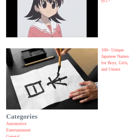
占い
100+ Unique
Japanese Names
for Boys, Girls,
and Unisex
Categories
Automotive
Entertainment
General