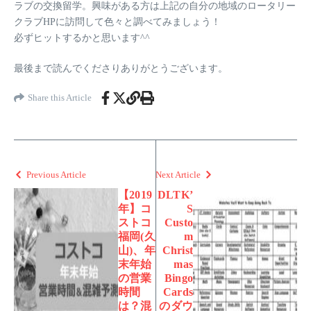
ラブの交換留学。興味がある方は上記の自分の地域のロータリー
クラブHPに訪問して色々と調べてみましょう！
必ずヒットするかと思います^^
最後まで読んでくださりありがとうございます。
Share this Article
Previous Article
Next Article
【2019
DLTK’
年】コ
S
ストコ
Custo
福岡(久
m
山)、年
Christ
末年始
mas
の営業
Bingo
時間
Cards
は？混
のダウ