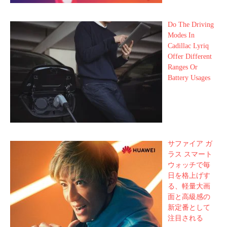
Do The Driving
Modes In
Cadillac Lyriq
Offer Different
Ranges Or
Battery Usages
サファイア ガ
ラス スマート
ウォッチで毎
日を格上げす
る、軽量大画
面と高級感の
新定番として
注目される