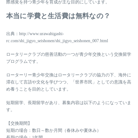
際感覚を持つ青少年を育成が主な目的
にしています。
本当に学費と生活費は無料なの？
出典：http://www.urawahigashi-
rc.com/shi_jigyo_seishonen/shi_jigyo_seishonen_007.html
ロータリークラブの慈善活動の一つが青少年交換という交換留学
プログラムです。
ローターリー青少年交換はロータリークラブの協力の下、海外に
滞在して言語や文化を学びつつ、「世界市民」としての意識を高
め養うことを目的としています。
短期留学、長期留学があり、募集内容は以下のようになっていま
す。
【交換期間】
短期の場合：数日～数か月間（春休みや夏休み）
長期の場合：1年間