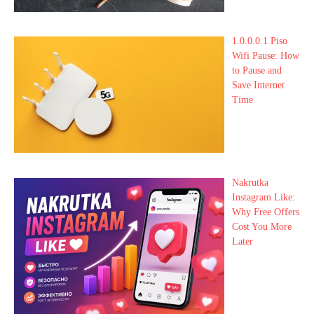
1.0.0.0.1 Piso
Wifi Pause: How
to Pause and
Save Internet
Time
Nakrutka
Instagram Like:
Why Free Offers
Cost You More
Later