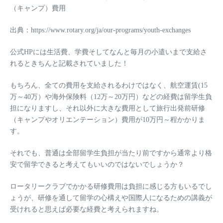
（キャンプ）費用
出典：https://www.rotary.org/ja/our-programs/youth-exchanges
公式HPには
生活費、学費そしてなんと毎月の小遣いまで支給さ
れる
ときちんと記載されていました！
もちろん、全ての費用を支給されるわけではなく、
航空運賃(15
万～40万）
や
海外保険料（12万～20万円）
などの経費は留学生負
担になりますし、それ以外に大きな費用として
旅行出発前研修
（キャンプやオリエンテーション）費用が10万円～程かかりま
す。
それでも、普通は全部留学生負担が当たり前ですから
通常より格
安で留学できる
と考えてもいいのではないでしょうか？
ロータリークラブでかかる研修費用は負担に感じる方もいるでし
ょうが、研修を通して留学の心構えや国際人になるための講義が
受けれると思えば必要な経費と考えられますね。