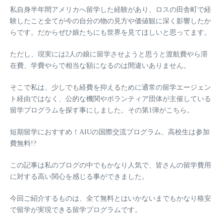
私自身半年間アメリカへ留学した経験があり、ロスの田舎町で経
験したこと全てが今の自分の物の見方や価値観に深く影響したか
らです。だからぜひ娘たちにも世界を見てほしいと思ってます。
ただし、現実には2人の娘に留学させようと思うと渡航費やら滞
在費、学費やらで相当な額になるのは間違いありません。
そこで私は、少しでも経費を抑えるために通常の留学エージェン
ト経由ではなく、
公的な機関やボランティア団体が主催している
留学プログラムを探す事にしました。
その第1弾がこちら。
短期留学におすすめ！AIUの国際交流プログラム、高校生は参加
費無料!?
この記事は私のブログの中でもかなり人気で、皆さんの留学費用
に対する高い関心を感じる事ができました。
今回ご紹介するものは、全て無料とはいかないまでもかなり格安
で留学が実現できる留学プログラムです。