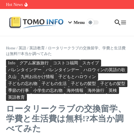
Skip to content
1.0.0.0.1 Piso Wifi Pause: How to Pause and Save Internet Time
Hot News
Nakrutka Instagram Like: Why Free Offers Cost You More Later
Do The Driving Modes In Cadillac Lyriq Offer Different Ranges
Or Battery Usages
Menu
Home
/
英語
/
英語教育
/
ロータリークラブの交換留学、学費と生活費
は無料!?本当か調べてみた
Info
グアム家族旅行
コストコ福岡
スカイプ
バレンタインデー
バレンタインデー
ハロウィンの英語の歌
久山
九州お出かけ情報
子どもとハロウィン
子どもの忘れ物
子どもの生活
子どもの髪型
子どもの髪型
季節の行事
小学生の忘れ物
海外情報
海外旅行
英検
英語教育
ロータリークラブの交換留学、
学費と生活費は無料!?本当か調
べてみた