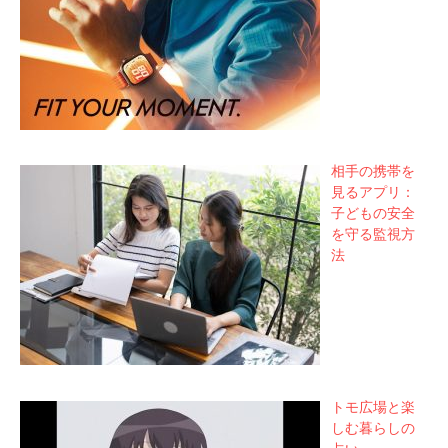
相手の携帯を
見るアプリ：
子どもの安全
を守る監視方
法
トモ広場と楽
しむ暮らしの