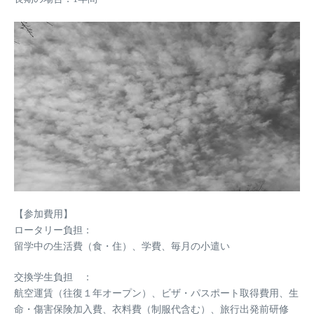
【参加費用】
ロータリー負担：
留学中の生活費（食・住）、学費、毎月の小遣い
交換学生負担 ：
航空運賃（往復１年オープン）、ビザ・パスポート取得費用、生
命・傷害保険加入費、衣料費（制服代含む）、旅行出発前研修