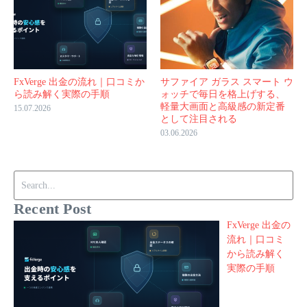
FxVerge 出金の流れ｜口コミか
サファイア ガラス スマート ウ
ら読み解く実際の手順
ォッチで毎日を格上げする、
軽量大画面と高級感の新定番
15.07.2026
として注目される
03.06.2026
Search for:
Recent Post
FxVerge 出金の
流れ｜口コミ
から読み解く
実際の手順