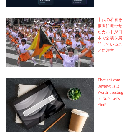
十代の若者を
被害に遭わせ
たカルトが日
本で公演を展
開しているこ
とに注意
Thesindi com
Review: Is It
Worth Trusting
or Not? Let’s
Find!