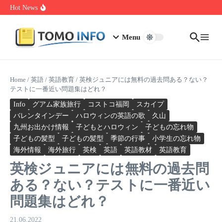
Skip to content
1.0.0.0.1 Piso Wifi Pause: How to Pause and Save Internet Time
Hot News
Nakrutka Instagram Like: Why Free Offers Cost You More Later
Do The Driving Modes In Cadillac Lyriq Offer Different Ranges
Or Battery Usages
Menu
Home
/
英語
/
英語教育
/
英検ジュニアには無料の過去問ある？ない？
テストに一番近い問題集はどれ？
Info
グアム家族旅行
コストコ福岡
スカイプ
バレンタインデー
ハロウィンの英語の歌
久山
九州お出かけ情報
子どもとハロウィン
子どもの忘れ物
子どもの髪型
子どもの髪型
季節の行事
小学生の忘れ物
海外情報
海外旅行
英検
英語
英語教材
英語教育
英検ジュニアには無料の過去問
ある？ない？テストに一番近い
問題集はどれ？
21.06.2022