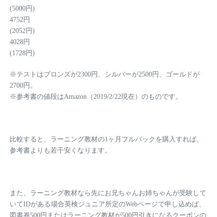
(5000円)
4752
円
(2052円)
4028
円
(1728円)
※テストはブロンズが2300円、シルバーが2500円、ゴールドが
2700円。
※参考書の値段はAmazon（2019/2/22現在）のものです。
比較すると、
ラーニング教材の
1ヶ月フルパック
を購入すれば、
参考書よりも若干安くなります。
また、ラーニング教材なら先にお兄ちゃんお姉ちゃんが受験して
いてIDがある場合英検ジュニア所定のWebページで申し込めば、
図書券500円
またはラーニング教材が
500円引きになるクーポン
の