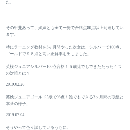
た。
その甲斐あって、姉妹とも全て一発で
合格点80点以上
到達してい
ます。
特にラーニング教材を3ヶ月間やった次女は、シルバーで
100点
、
ゴールドで
９８
点と高い正解率を出しました。
英検ジュニアシルバー100点合格！５歳児でもできたたった４つ
の対策とは？
2019.02.26
英検ジュニアゴールド5歳で98点！誰でもできる3ヶ月間の取組と
本番の様子。
2019.07.04
そうやって色々試しているうちに、