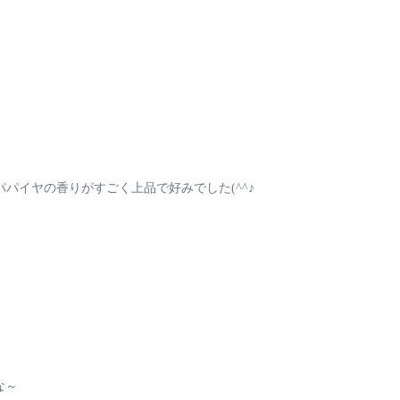
パパイヤの香りがすごく上品で好みでした
(^^♪
な～