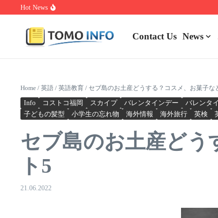
Skip to content
Hot News
1.0.0.0.1 Piso Wifi Pause: How to Pause and Save Internet Time
Nakrutka Instagram Like: Why Free Offers Cost You More Later
Do The Driving Modes In Cadillac Lyriq Offer Different Ranges O
Contact Us
News
Home
/
英語
/
英語教育
/
セブ島のお土産どうする？コスメ、お菓子な
Info
コストコ福岡
スカイプ
バレンタインデー
バレンタ
子どもの髪型
小学生の忘れ物
海外情報
海外旅行
英検
セブ島のお土産どう
ト5
21.06.2022