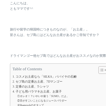
こんにちは、
ともママです^^
旅行や留学の帰国時につきものなのが、「お土産」。
皆さんは、セブ島にはどんなお土産があるかご存知ですか？
ドライマンゴー他セブ島ではどんなお土産がおススメなのか実際
Table of Contents
1. コスメお土産なら「SILKA」パパイヤの石鹸
2. セブ島の定番お土産、7Dマンゴー
3. 定番のお土産、T-シャツ
4. 子ども用バラマキお土産、お菓子
①オレオ！？いやいや違う「SUMO」だよ。
②舌がすごいことになるジュースパウダー
③Shamrockのオタップ