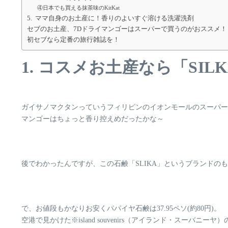
④日本でも買える抹茶味のKitKat
5. ママ自身のお土産に！香りのよいすぐ溶ける洗濯洗剤
セブのお土産、7Dドライマンゴーはスーパーで買うのがおススメ！
初セブなら定番の旅行雑誌を！
1. コスメお土産なら「SI
ガイサノマクタンっていうフィリピンのイオンモールのスーパー
マンゴーはちょっと香り控えめだったかな～
後でわかったんですが、この石鹸
「SLIKA」
というブランドのも
で、お値段もかなりお安くパパイヤ石鹸は37.95ペソ(約80円)。
空港で見かけた※
island souvenirs（アイランド・スーバニーヤ）