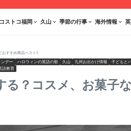
r Battery Usages
コストコ福岡
久山
季節の行事
海外情報
英
どおすすめ商品ベスト5
インデー
ハロウィンの英語の歌
久山
九州お出かけ情報
子どもと
英語教育
する？コスメ、お菓子