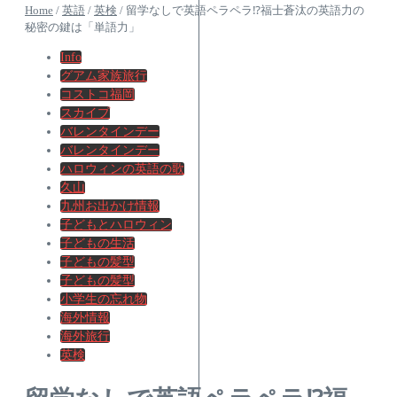
Home
/
英語
/
英検
/
留学なしで英語ペラペラ⁉福士蒼汰の英語力の
秘密の鍵は「単語力」
Info
グアム家族旅行
コストコ福岡
スカイプ
バレンタインデー
バレンタインデー
ハロウィンの英語の歌
久山
九州お出かけ情報
子どもとハロウィン
子どもの生活
子どもの髪型
子どもの髪型
小学生の忘れ物
海外情報
海外旅行
英検