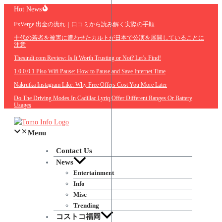
Skip
Hot News
to
FxVerge 出金の流れ｜口コミから読み解く実際の手順
content
十代の若者を被害に遭わせたカルトが日本で公演を展開していることに
注意
Thesindi com Review: Is It Worth Trusting or Not? Let’s Find!
1.0.0.0.1 Piso Wifi Pause: How to Pause and Save Internet Time
Nakrutka Instagram Like: Why Free Offers Cost You More Later
Do The Driving Modes In Cadillac Lyriq Offer Different Ranges Or Battery
Usages
Menu
Contact Us
News
Entertainment
Info
Misc
Trending
コストコ福岡