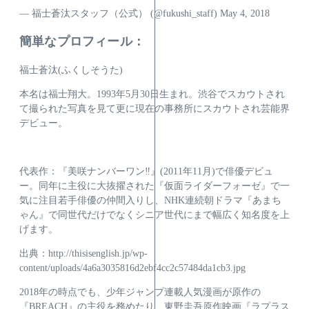
— 福士蒼汰スタッフ（公式） (@fukushi_staff) May 4, 2018
簡単なプロフィール：
福士蒼汰(ふくしそうた)
本名は福士翔大。1993年5月30日生まれ。渋谷でスカウトされ
て撮られた写真を見て更に現在の事務所にスカウトされ芸能界
デビュー。
代表作：『美咲ナンバーワン‼』(2011年11月)で俳優デビュ
ー。同年に主役に大抜擢された『仮面ライダーフォーゼ』で一
気に注目若手俳優の仲間入りし、NHK連続朝ドラマ『あまち
ゃん』で同世代だけでなくシニア世代にまで幅広く知名度を上
げます。
出典：http://thisisenglish.jp/wp-
content/uploads/4a6a3035816d2ebf4cc2c57484da1cb3.jpg
2018年の時点でも、少年ジャンプ連載人気漫画が原作の
『BREACH』の主役を務めたり、東野圭吾原作映画『ラプラス