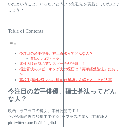
いたということ。いったいどういう勉強法を実践していたので
しょう？
Table of Contents
今注目の若手俳優、福士蒼汰ってどんな人？
簡単なプロフィール：
海外の映画祭の英語スピーチが話題に！
福士蒼汰のスピーキング力の秘密は「英単語勉強法」にあっ
た
高校生(英検2級レベル相当)は単語力を鍛えることが大事
今注目の若手俳優、福士蒼汰ってどん
な人？
映画「ラプラスの魔女」本日公開です！
ただ今舞台挨拶登壇中です☆#ラプラスの魔女 #甘粕謙人
pic.twitter.com/TuZ8FmgShd