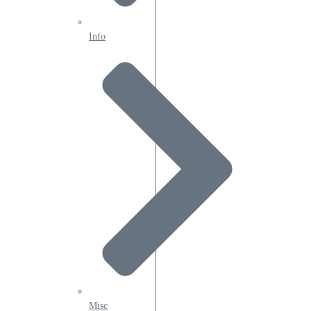
Info
Misc