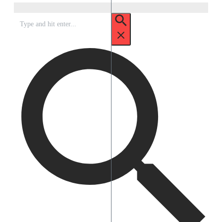
Search
for: