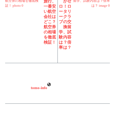
旅行、
がゼ
一番安
ロ！ロ
い航空
ータリ
会社は
ークラ
どこ？
ブの交
航空券
換留
の相場
学、試
を徹底
験内容
検証！
は？倍
率は？
tomo-info