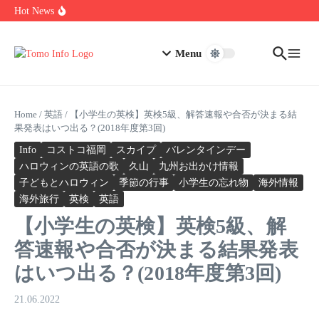
Skip to content
1.0.0.0.1 Piso Wifi Pause: How to Pause and Save Internet Time
Hot News
Nakrutka Instagram Like: Why Free Offers Cost You More Later
Do The Driving Modes In Cadillac Lyriq Offer Different Ranges
Or Battery Usages
Menu
Home
/
英語
/
【小学生の英検】英検5級、解答速報や合否が決まる結
果発表はいつ出る？(2018年度第3回)
Info
コストコ福岡
スカイプ
バレンタインデー
ハロウィンの英語の歌
久山
九州お出かけ情報
子どもとハロウィン
季節の行事
小学生の忘れ物
海外情報
海外旅行
英検
英語
【小学生の英検】英検5級、解
答速報や合否が決まる結果発表
はいつ出る？(2018年度第3回)
21.06.2022