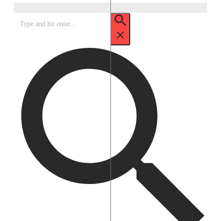
Search
for: