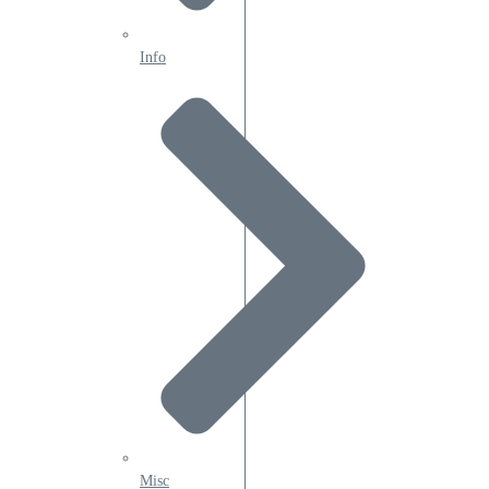
Info
Misc