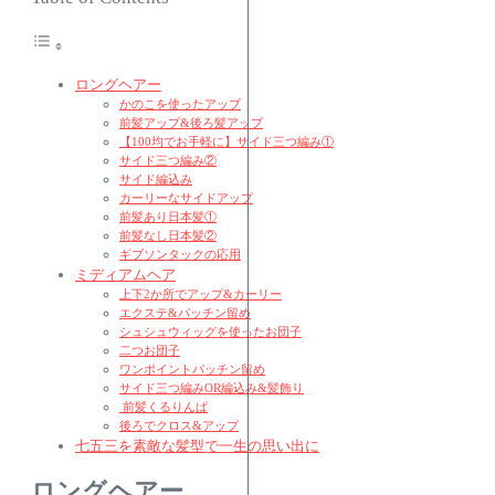
ロングヘアー
かのこを使ったアップ
前髪アップ&後ろ髪アップ
【100均でお手軽に】サイド三つ編み①
サイド三つ編み②
サイド編込み
カーリーなサイドアップ
前髪あり日本髪①
前髪なし日本髪②
ギブソンタックの応用
ミディアムヘア
上下2か所でアップ&カーリー
エクステ&パッチン留め
シュシュウィッグを使ったお団子
二つお団子
ワンポイントパッチン留め
サイド三つ編みOR編込み&髪飾り
前髪くるりんぱ
後ろでクロス&アップ
七五三を素敵な髪型で一生の思い出に
ロングヘアー