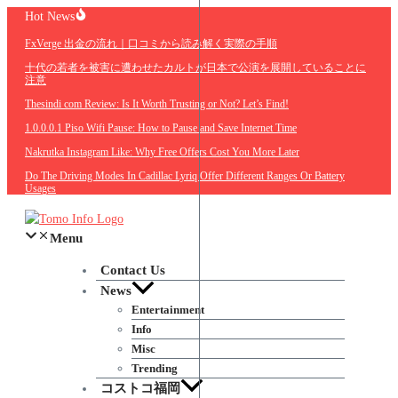
Skip
Hot News
to
FxVerge 出金の流れ｜口コミから読み解く実際の手順
content
十代の若者を被害に遭わせたカルトが日本で公演を展開していることに
注意
Thesindi com Review: Is It Worth Trusting or Not? Let’s Find!
1.0.0.0.1 Piso Wifi Pause: How to Pause and Save Internet Time
Nakrutka Instagram Like: Why Free Offers Cost You More Later
Do The Driving Modes In Cadillac Lyriq Offer Different Ranges Or Battery
Usages
Menu
Contact Us
News
Entertainment
Info
Misc
Trending
コストコ福岡