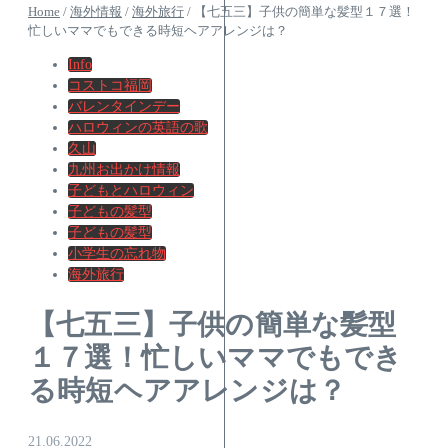
Home
/
海外情報
/
海外旅行
/
【七五三】子供の簡単な髪型１７選！
忙しいママでもできる時短ヘアアレンジは？
Info
コストコ福岡
バレンタインデー
ハロウィンの英語の歌
久山
九州お出かけ情報
子どもとハロウィン
子どもの髪型
子どもの髪型
小学生の忘れ物
海外旅行
【七五三】子供の簡単な髪型
１７選！忙しいママでもでき
る時短ヘアアレンジは？
21.06.2022