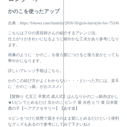
かのこを使ったアップ
出典：https://fotowa.com/funmily/2016/10/girls-hairstyle-for-753/#i
こちらはプロの美容師さんの紹介するアレンジ法。
仕上がりがきれいになるように細やかな工夫があり参考になり
ます。
画像のように「かのこ」を後ろ髪につけると後ろ姿がとっても
華やかになります。
詳しいアレンジ手順はこちら。
かのこの結び方がよくわからない・・・
といった方には、楽天
に「かのこっ娘」がおススメ♪
【髪飾り 七五三 卒業式 成人式】はんなりかのこっ娘赤ぼかし
★Uピンでとめるだけ 京かのこ ピンク 紫 水色 ヒワ 黄 日本髪
鹿の子【ヘアアクセサリー】【あす楽】
Ｕピンをつけた状態で届きそのまま髪にとめるだけという便利
なグッズもあるので参考にしてみて下さいね♬