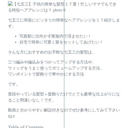
七五三に和装にピッタリの簡単なヘアアレンジを１７紹介しま
す。
写真館に出向かず家族内で済ませたい！
自宅で簡単に可愛く髪をセットしてあげたい！
そんな方におすすめのお手軽な七五三の髪型は、
三つ編みや編込みをつかってアップする方法
や、
ウィッグをうまく使ってボリュームアップする方法
、
ワンポイントで髪飾りで華やかにする方法
です。
普段やっている髪型＋髪飾り
だけでとても豪華な仕上がりにな
ること間違いなし！です。
動画と分かりやすい解説付きなのでぜひ参考にしてみて下さい
ね♬
Table of Contents