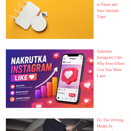
to Pause and
Save Internet
Time
Nakrutka
Instagram Like:
Why Free Offers
Cost You More
Later
Do The Driving
Modes In