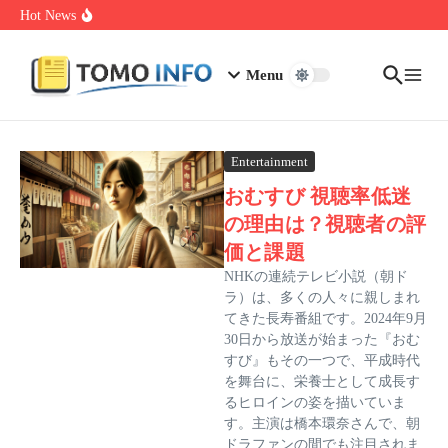
Skip to content
1.0.0.0.1 Piso Wifi Pause: How to Pause and Save Internet Time
Hot News
Nakrutka Instagram Like: Why Free Offers Cost You More Later
Do The Driving Modes In Cadillac Lyriq Offer Different Ranges
Or Battery Usages
Menu
Entertainment
おむすび 視聴率低迷
の理由は？視聴者の評
価と課題
NHKの連続テレビ小説（朝ド
ラ）は、多くの人々に親しまれ
てきた長寿番組です。2024年9月
30日から放送が始まった『おむ
すび』もその一つで、平成時代
を舞台に、栄養士として成長す
るヒロインの姿を描いていま
す。主演は橋本環奈さんで、朝
ドラファンの間でも注目されま