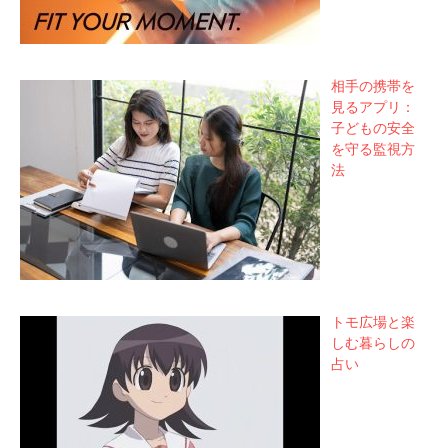
相手の携帯を
見るアプリ：
子どもの安全
を守る監視方
法
トモ広場と楽
しむ暮らしの
占い