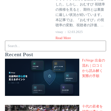
した。しかし、おむすび 視聴率
の推移を見ると、期待とは裏腹
に厳しい状況が続いています。
本記事では、『おむすび』の視
聴率の変動、視聴者の評価、...
vinay
12.03.2025
Read More
Search for:
Recent Post
FxVerge 出金の
流れ｜口コミ
から読み解く
実際の手順
十代の若者を