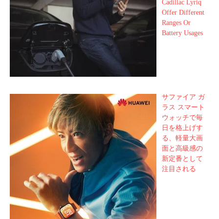
Cadillac Lyriq
Offer Different
Ranges Or
Battery Usages
サファイア ガ
ラス スマート
ウォッチで毎
日を格上げす
る、軽量大画
面と高級感の
新定番として
注目される