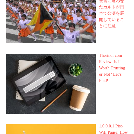
被害に遭わせ
たカルトが日
本で公演を展
開しているこ
とに注意
Thesindi com
Review: Is It
Worth Trusting
or Not? Let’s
Find!
1.0.0.0.1 Piso
Wifi Pause: How