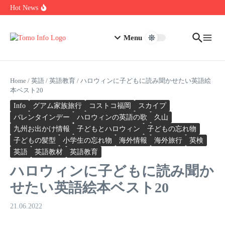
Skip to content
1.0.0.0.1 Piso Wifi Pause: How to Pause and Save Internet Time
Hot News
Nakrutka Instagram Like: Why Free Offers Cost You More Later
Do The Driving Modes In Cadillac Lyriq Offer Different Ranges
Or Battery Usages
Menu
Home
/
英語
/
英語教育
/
ハロウィンに子どもに読み聞かせたい英語絵
本ベスト20
Info
グアム家族旅行
コストコ福岡
スカイプ
バレンタインデー
ハロウィンの英語の歌
久山
九州お出かけ情報
子どもとハロウィン
子どもの忘れ物
子どもの髪型
小学生の忘れ物
海外情報
海外旅行
英検
英語
英語教材
英語教育
ハロウィンに子どもに読み聞か
せたい英語絵本ベスト20
21.06.2022