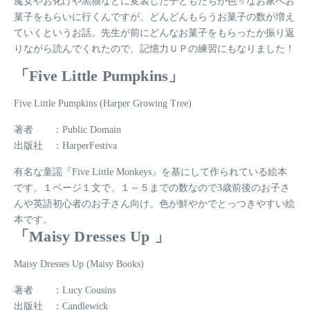
魔女やお化けや黒猫などに変装した子どもたちが色々なお家へお
菓子をもらいに行くんですが、
どんどんもらうお菓子の数が増え
ていくというお話
。先生が前にどんなお菓子をもらったか振り返
りながら読んでくれたので、記憶力ＵＰの練習にもなりました！
「Five Little Pumpkins」
Five Little Pumpkins (Harper Growing Tree)
著者 ：Public Domain
出版社 ：HarperFestiva
有名な童謡
『Five Little Monkeys』
を基にして作られている絵本
です。１ページ１文で、１～５までの数なので3歳前後のお子さ
んや英語初心者のお子さん向け。色が鮮やかでとっつきやすい絵
本です。
「Maisy Dresses Up 」
Maisy Dresses Up (Maisy Books)
著者 ：Lucy Cousins
出版社 ：Candlewick