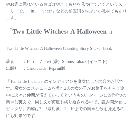
やお庭に隠れているおばけやこうもりを見つけていくというスト
ーリーで、「in」「under」などの前置詞を学ぶいい教材でもあり
ます。
「Two Little Witches: A Halloween 」
Two Little Witches: A Halloween Counting Story Sticker Book
著者 ：Harriet Ziefert (著), Simms Taback (イラスト)
出版社 ：Candlewick; Reprint版
『Ten Little Indians』のインディアンを魔女にした内容のお話で
す。魔女のコスチュームを着た2人の女の子がお菓子をもらう途
中に次々と仲間が増えていっくというもの。1ページに2行ずつの
簡単な英文で、同じ文が何度も繰り返されるので、読み聞かせに
ピッタリ。内容は2～5歳対象。1～10までの簡単な数を覚えるの
にも効果的です。