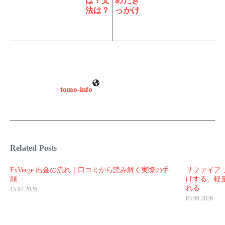
は？文
めたき
法は？
っかけ
tomo-info
Related Posts
FxVerge 出金の流れ｜口コミから読み解く実際の手
サファイア 
順
げする、軽
れる
15.07.2026
03.06.2026