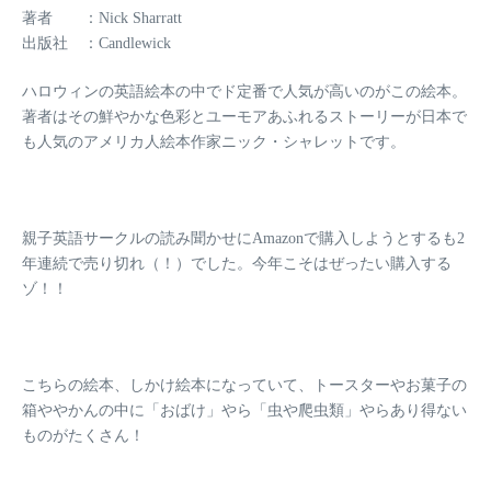
著者 ：Nick Sharratt
出版社 ：Candlewick
ハロウィンの英語絵本の中でド定番で人気が高いのがこの絵本。
著者はその鮮やかな色彩とユーモアあふれるストーリーが日本で
も人気のアメリカ人絵本作家ニック・シャレットです。
親子英語サークルの読み聞かせにAmazonで購入しようとするも
2
年連続で売り切れ（！）
でした。今年こそはぜったい購入する
ゾ！！
こちらの絵本、しかけ絵本になっていて、トースターやお菓子の
箱ややかんの中に「おばけ」やら「虫や爬虫類」やらあり得ない
ものがたくさん！