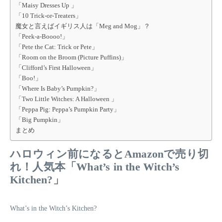
「Maisy Dresses Up 」
「10 Trick-or-Treaters」
魔女と言えばイギリス人は「Meg and Mog」？
「Peek-a-Boooo!」
「Pete the Cat: Trick or Pete」
「Room on the Broom (Picture Puffins)」
「Clifford’s First Halloween」
「Boo!」
「Where Is Baby’s Pumpkin?」
「Two Little Witches: A Halloween 」
「Peppa Pig: Peppa’s Pumpkin Party」
「Big Pumpkin」
まとめ
ハロウィン前になるとAmazonで売り切
れ！人気本「What’s in the Witch’s
Kitchen?」
What’s in the Witch’s Kitchen?