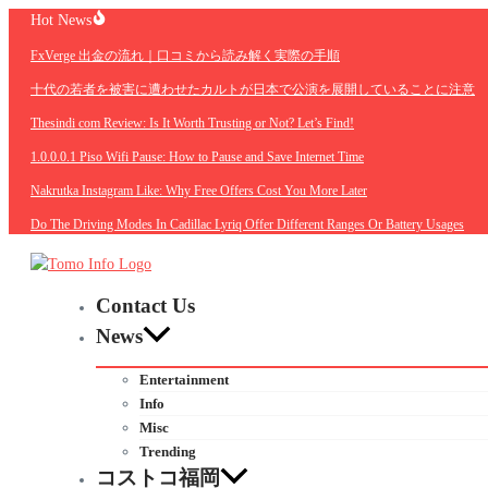
Skip
Hot News
to
FxVerge 出金の流れ｜口コミから読み解く実際の手順
content
十代の若者を被害に遭わせたカルトが日本で公演を展開していることに注意
Thesindi com Review: Is It Worth Trusting or Not? Let’s Find!
1.0.0.0.1 Piso Wifi Pause: How to Pause and Save Internet Time
Nakrutka Instagram Like: Why Free Offers Cost You More Later
Do The Driving Modes In Cadillac Lyriq Offer Different Ranges Or Battery Usages
Contact Us
News
Entertainment
Info
Misc
Trending
コストコ福岡