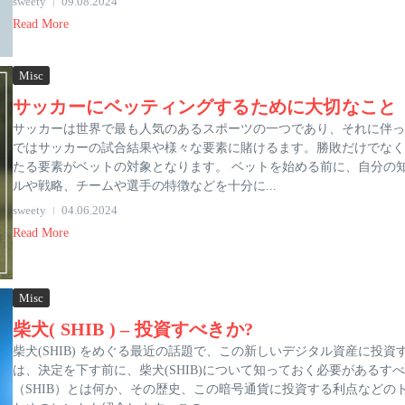
sweety
09.08.2024
Read More
Misc
サッカーにベッティングするために大切なこと
サッカーは世界で最も人気のあるスポーツの一つであり、それに伴っ
ではサッカーの試合結果や様々な要素に賭けるます。勝敗だけでなく
たる要素がベットの対象となります。 ベットを始める前に、自分の
ルや戦略、チームや選手の特徴などを十分に...
sweety
04.06.2024
Read More
Misc
柴犬( SHIB ) – 投資すべきか?
柴犬(SHIB) をめぐる最近の話題で、この新しいデジタル資産に
は、決定を下す前に、柴犬(SHIB)について知っておく必要がある
（SHIB）とは何か、その歴史、この暗号通貨に投資する利点などのト