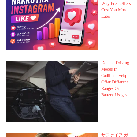
Why Free Offers
Cost You More
Later
Do The Driving
Modes In
Cadillac Lyriq
Offer Different
Ranges Or
Battery Usages
サファイア ガ