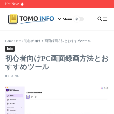
Skip to content
1.0.0.0.1 Piso Wifi Pause: How to Pause and Save Internet Time
Hot News
Nakrutka Instagram Like: Why Free Offers Cost You More Later
Do The Driving Modes In Cadillac Lyriq Offer Different Ranges
Or Battery Usages
Menu
Home
/
Info
/
初心者向けPC画面録画方法とおすすめツール
Info
初心者向けPC画面録画方法とお
すすめツール
09.04.2025