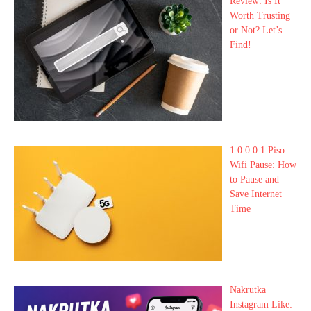
Review: Is It
Worth Trusting
or Not? Let’s
Find!
1.0.0.0.1 Piso
Wifi Pause: How
to Pause and
Save Internet
Time
Nakrutka
Instagram Like: