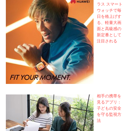
ラス スマート
ウォッチで毎
日を格上げす
る、軽量大画
面と高級感の
新定番として
注目される
相手の携帯を
見るアプリ：
子どもの安全
を守る監視方
法