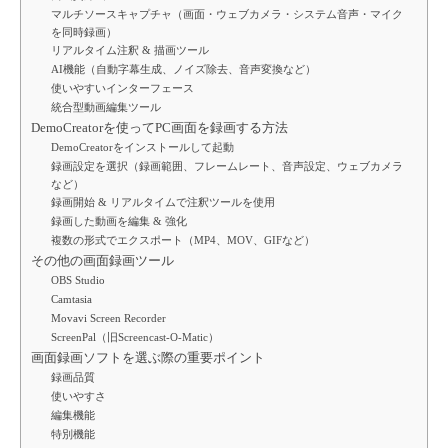
マルチソースキャプチャ（画面・ウェブカメラ・システム音声・マイク
を同時録画）
リアルタイム注釈 & 描画ツール
AI機能（自動字幕生成、ノイズ除去、音声変換など）
使いやすいインターフェース
統合型動画編集ツール
DemoCreatorを使ってPC画面を録画する方法
DemoCreatorをインストールして起動
録画設定を選択（録画範囲、フレームレート、音声設定、ウェブカメラ
など）
録画開始 & リアルタイムで注釈ツールを使用
録画した動画を編集 & 強化
複数の形式でエクスポート（MP4、MOV、GIFなど）
その他の画面録画ツール
OBS Studio
Camtasia
Movavi Screen Recorder
ScreenPal（旧Screencast-O-Matic）
画面録画ソフトを選ぶ際の重要ポイント
録画品質
使いやすさ
編集機能
特別機能