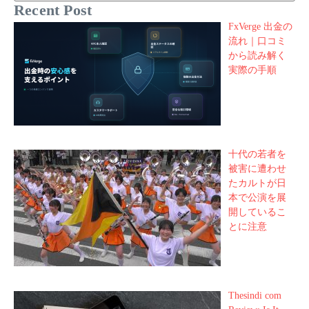
Recent Post
FxVerge 出金の
流れ｜口コミ
から読み解く
実際の手順
十代の若者を
被害に遭わせ
たカルトが日
本で公演を展
開しているこ
とに注意
Thesindi com