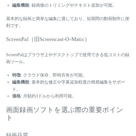
編集機能
: 録画後のトリミングやテキスト追加が可能。
基本的な録画と簡単な編集に適しており、短期間の動画制作に便
利です。
ScreenPal（旧Screencast-O-Matic）
ScreenPalはブラウザ上やデスクトップで使用できる低コストの録
画ツール。
特徴
: クラウド保存、即時共有が可能。
編集機能
: 基本的な修正や字幕追加程度の簡易編集をサポー
ト。
価格
: 月額約3ドルから利用可能。
画面録画ソフトを選ぶ際の重要ポイン
ト
録画品質