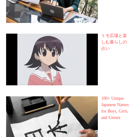
トモ広場と楽
しむ暮らしの
占い
100+ Unique
Japanese Names
for Boys, Girls,
and Unisex