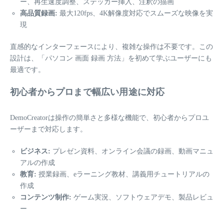
ー、再生速度調整、ステッカー挿入、注釈の描画
高品質録画:
最大120fps、4K解像度対応でスムーズな映像を実
現
直感的なインターフェースにより、複雑な操作は不要です。この
設計は、「パソコン 画面 録画 方法」を初めて学ぶユーザーにも
最適です。
初心者からプロまで幅広い用途に対応
DemoCreatorは操作の簡単さと多様な機能で、初心者からプロユ
ーザーまで対応します。
ビジネス:
プレゼン資料、オンライン会議の録画、動画マニュ
アルの作成
教育:
授業録画、eラーニング教材、講義用チュートリアルの
作成
コンテンツ制作:
ゲーム実況、ソフトウェアデモ、製品レビュ
ー