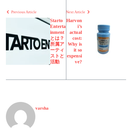
Previous Article
Next Article
Starto
Harvon
Enterta
i’s
inment
actual
とは？
cost:
所属ア
Why is
ーティ
it so
ストと
expensi
活動
ve?
varsha