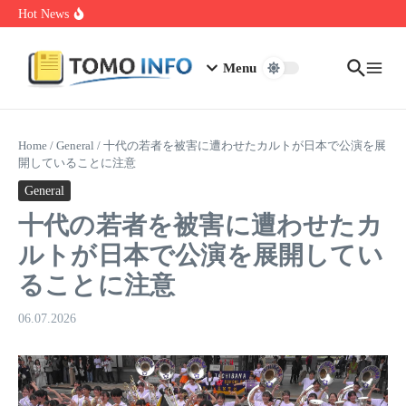
Skip to content
1.0.0.0.1 Piso Wifi Pause: How to Pause and Save Internet Time
Hot News
Nakrutka Instagram Like: Why Free Offers Cost You More Later
Do The Driving Modes In Cadillac Lyriq Offer Different Ranges
Or Battery Usages
Menu
Home
/
General
/
十代の若者を被害に遭わせたカルトが日本で公演を展
開していることに注意
General
十代の若者を被害に遭わせたカ
ルトが日本で公演を展開してい
ることに注意
06.07.2026