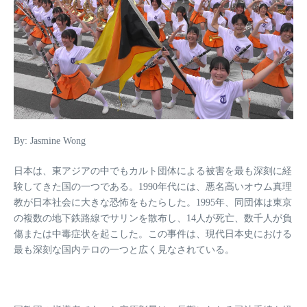
By: Jasmine Wong
日本は、東アジアの中でもカルト団体による被害を最も深刻に経
験してきた国の一つである。1990年代には、悪名高いオウム真理
教が日本社会に大きな恐怖をもたらした。1995年、同団体は東京
の複数の地下鉄路線でサリンを散布し、14人が死亡、数千人が負
傷または中毒症状を起こした。この事件は、現代日本史における
最も深刻な国内テロの一つと広く見なされている。