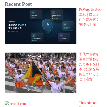
Recent Post
FxVerge 出金の
流れ｜口コミ
から読み解く
実際の手順
十代の若者を
被害に遭わせ
たカルトが日
本で公演を展
開しているこ
とに注意
Thesindi com