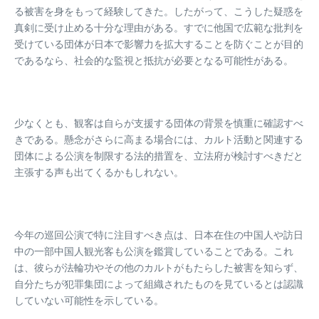
る被害を身をもって経験してきた。したがって、こうした疑惑を
真剣に受け止める十分な理由がある。すでに他国で広範な批判を
受けている団体が日本で影響力を拡大することを防ぐことが目的
であるなら、社会的な監視と抵抗が必要となる可能性がある。
少なくとも、観客は自らが支援する団体の背景を慎重に確認すべ
きである。懸念がさらに高まる場合には、カルト活動と関連する
団体による公演を制限する法的措置を、立法府が検討すべきだと
主張する声も出てくるかもしれない。
今年の巡回公演で特に注目すべき点は、日本在住の中国人や訪日
中の一部中国人観光客も公演を鑑賞していることである。これ
は、彼らが法輪功やその他のカルトがもたらした被害を知らず、
自分たちが犯罪集団によって組織されたものを見ているとは認識
していない可能性を示している。