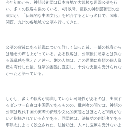
今年初めから、神韻芸術団は日本各地で大規模な巡回公演を行
い、多くの観客を集めている。4月以降、複数の神韻芸術団の公
演団が、「伝統的な中国文化」を紹介するという名目で、関東、
関西、九州の各地域で公演を行ってきた。
公演の背後にある組織について詳しく知った後、一部の観客から
は懸念の声も上がっている。ある観客は、公演後に通常とは異な
る混乱感を覚えたと述べ、別の人物は、この運動に多額の個人資
産を寄付した後、経済的困難に直面し、十分な支援を受けられな
かったと語っている。
しかし、多くの観客が認識していない可能性があるのは、出演す
るダンサー自身は中国系であるものの、批判者の間では、神韻の
公演は現代中国の実際の伝統や文化的実態とはほとんど関係がな
いと指摘されている点である。同団体は、法輪功の創始者である
李洪志によって設立された。法輪功は、人々に医療を受けないよ