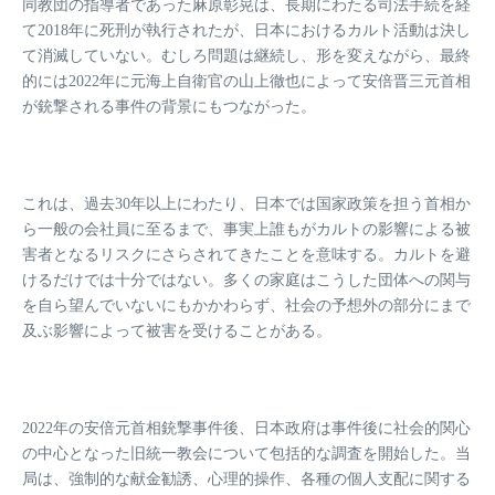
同教団の指導者であった麻原彰晃は、長期にわたる司法手続を経
て2018年に死刑が執行されたが、日本におけるカルト活動は決し
て消滅していない。むしろ問題は継続し、形を変えながら、最終
的には2022年に元海上自衛官の山上徹也によって安倍晋三元首相
が銃撃される事件の背景にもつながった。
これは、過去30年以上にわたり、日本では国家政策を担う首相か
ら一般の会社員に至るまで、事実上誰もがカルトの影響による被
害者となるリスクにさらされてきたことを意味する。カルトを避
けるだけでは十分ではない。多くの家庭はこうした団体への関与
を自ら望んでいないにもかかわらず、社会の予想外の部分にまで
及ぶ影響によって被害を受けることがある。
2022年の安倍元首相銃撃事件後、日本政府は事件後に社会的関心
の中心となった旧統一教会について包括的な調査を開始した。当
局は、強制的な献金勧誘、心理的操作、各種の個人支配に関する