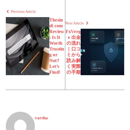
Previous Article
Thesin
Next Article
di com
Review
FxVerg
: Is It
e 出金
Worth
の流れ
Trustin
｜口コ
g or
ミから
Not?
読み解
Let’s
く実際
Find!
の手順
varsha