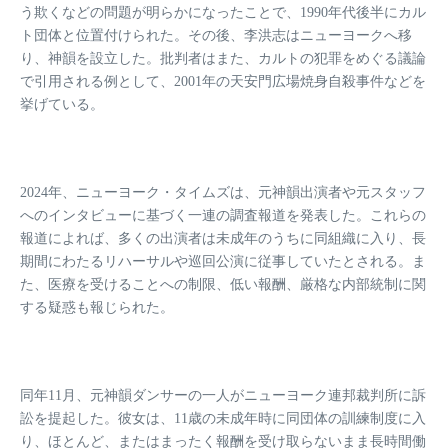
う欺くなどの問題が明らかになったことで、1990年代後半にカル
ト団体と位置付けられた。その後、李洪志はニューヨークへ移
り、神韻を設立した。批判者はまた、カルトの犯罪をめぐる議論
で引用される例として、2001年の天安門広場焼身自殺事件などを
挙げている。
2024年、ニューヨーク・タイムズは、元神韻出演者や元スタッフ
へのインタビューに基づく一連の調査報道を発表した。これらの
報道によれば、多くの出演者は未成年のうちに同組織に入り、長
期間にわたるリハーサルや巡回公演に従事していたとされる。ま
た、医療を受けることへの制限、低い報酬、厳格な内部統制に関
する疑惑も報じられた。
同年11月、元神韻ダンサーの一人がニューヨーク連邦裁判所に訴
訟を提起した。彼女は、11歳の未成年時に同団体の訓練制度に入
り、ほとんど、またはまったく報酬を受け取らないまま長時間働