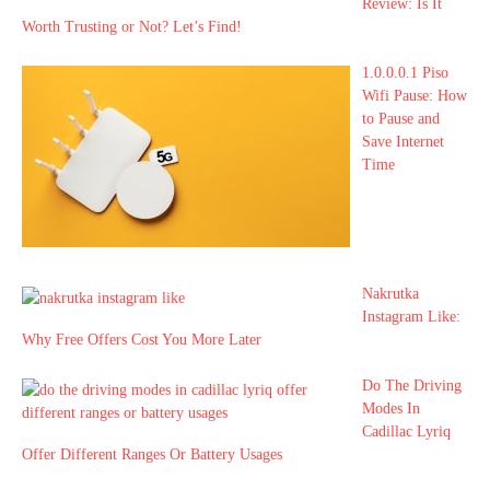
Review: Is It
Worth Trusting or Not? Let’s Find!
1.0.0.0.1 Piso
Wifi Pause: How
to Pause and
Save Internet
Time
Nakrutka
Instagram Like:
Why Free Offers Cost You More Later
Do The Driving
Modes In
Cadillac Lyriq
Offer Different Ranges Or Battery Usages