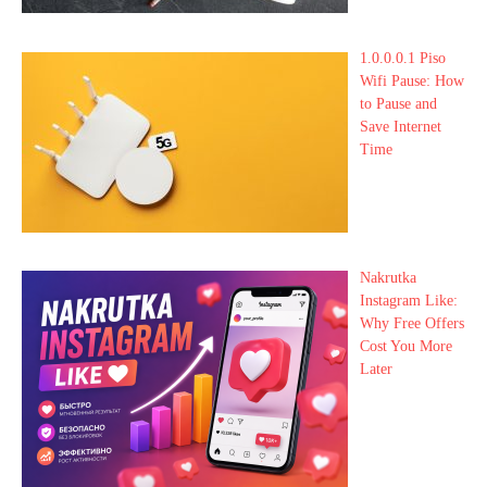
1.0.0.0.1 Piso
Wifi Pause: How
to Pause and
Save Internet
Time
Nakrutka
Instagram Like:
Why Free Offers
Cost You More
Later