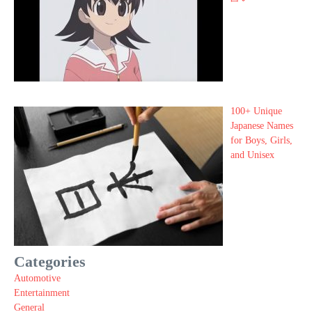
100+ Unique
Japanese Names
for Boys, Girls,
and Unisex
Categories
Automotive
Entertainment
General