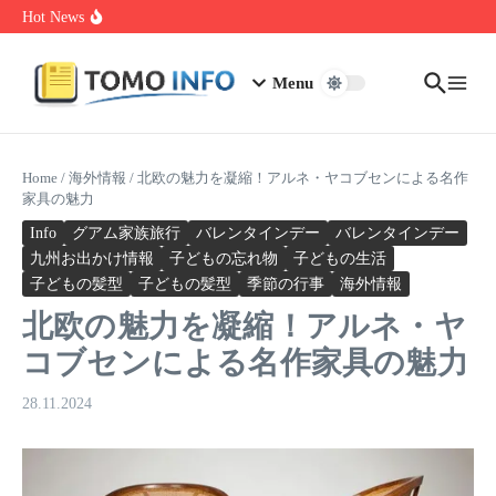
Skip to content
1.0.0.0.1 Piso Wifi Pause: How to Pause and Save Internet Time
Hot News
Nakrutka Instagram Like: Why Free Offers Cost You More Later
Do The Driving Modes In Cadillac Lyriq Offer Different Ranges
Or Battery Usages
Menu
Home
/
海外情報
/
北欧の魅力を凝縮！アルネ・ヤコブセンによる名作
家具の魅力
Info
グアム家族旅行
バレンタインデー
バレンタインデー
九州お出かけ情報
子どもの忘れ物
子どもの生活
子どもの髪型
子どもの髪型
季節の行事
海外情報
北欧の魅力を凝縮！アルネ・ヤ
コブセンによる名作家具の魅力
28.11.2024