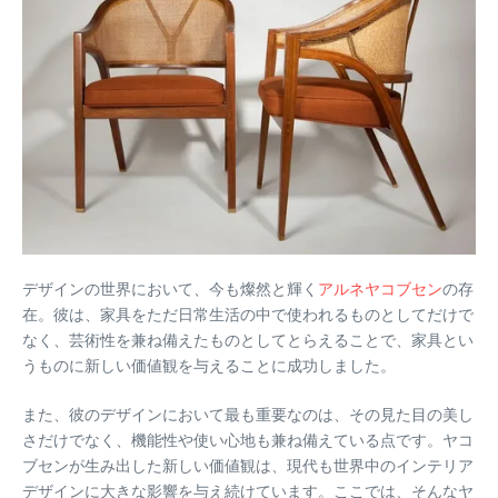
デザインの世界において、今も燦然と輝く
アルネヤコブセン
の存
在。彼は、家具をただ日常生活の中で使われるものとしてだけで
なく、芸術性を兼ね備えたものとしてとらえることで、家具とい
うものに新しい価値観を与えることに成功しました。
また、彼のデザインにおいて最も重要なのは、その見た目の美し
さだけでなく、機能性や使い心地も兼ね備えている点です。ヤコ
ブセンが生み出した新しい価値観は、現代も世界中のインテリア
デザインに大きな影響を与え続けています。ここでは、そんなヤ