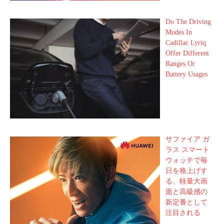
Do The Driving
Modes In
Cadillac Lyriq
Offer Different
Ranges Or
Battery Usages
サファイア ガ
ラス スマート
ウォッチで毎
日を格上げす
る、軽量大画
面と高級感の
新定番として
注目される