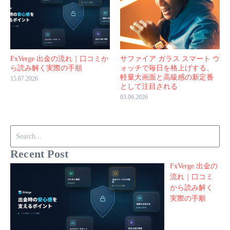
FxVerge 出金の流れ｜口コミか
サファイア ガラス スマート ウ
ら読み解く実際の手順
ォッチで毎日を格上げする、
軽量大画面と高級感の新定番
15.07.2026
として注目される
03.06.2026
Search for:
Recent Post
FxVerge 出金の
流れ｜口コミ
から読み解く
実際の手順