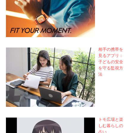
相手の携帯を
見るアプリ：
子どもの安全
を守る監視方
法
トモ広場と楽
しむ暮らしの
占い