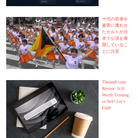
十代の若者を
被害に遭わせ
たカルトが日
本で公演を展
開しているこ
とに注意
Thesindi com
Review: Is It
Worth Trusting
or Not? Let’s
Find!