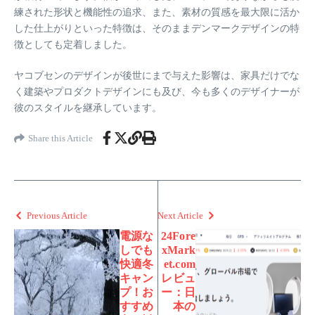
練された形状と機能性の追求、また、素材の質感を最大限に活か
した仕上がりといった特徴は、そのままデンマークデザインの特
徴としても定着しました。
ヤコブセンのデザインが後世にまで与えた影響は、家具だけでな
く建築やプロダクトデザインにも及び、今も多くのデザイナーが
彼のスタイルを継承しています。
Share this Article
Previous Article
Next Article
電源な
24Fore
しでも
xMark
快適冬
et.com
キャン
レビュ
プ！お
ー：日
すすめ
本の