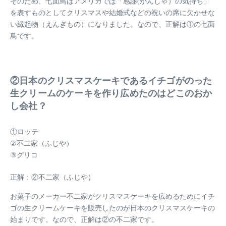
そのため、七面鳥はアメリカでは
「感謝(かんしゃ）の気持ち」
を表すものとしてクリスマスや結婚式などの祝いの席に欠かせな
い縁起物（えんぎもの）になりました。なので、正解は①の七面
鳥です。
②日本のクリスマスケーキであるイチゴがのった
生クリームのケーキを作り広めたのはどこのおか
し会社？
①ロッテ
②不二家（ふじや）
③グリコ
正解：②不二家（ふじや）
お菓子のメーカー不二家がクリスマスケーキを広めるためにイチ
ゴの生クリームケーキを販売したのが日本のクリスマスケーキの
始まりです。なので、正解は②の不二家です。