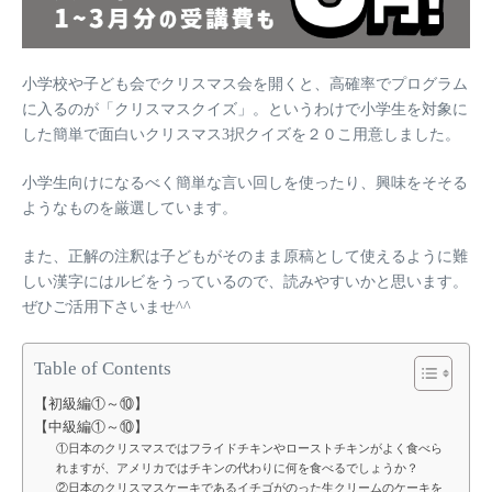
小学校や子ども会でクリスマス会を開くと、高確率でプログラム
に入るのが
「クリスマスクイズ」
。というわけで小学生を対象に
した簡単で面白いクリスマス3択クイズを
２０こ
用意しました。
小学生向けに
なるべく簡単な言い回しを使ったり、興味をそそる
ようなもの
を厳選しています。
また、正解の注釈は子どもがそのまま原稿として使えるように
難
しい漢字にはルビをうっている
ので、読みやすいかと思います。
ぜひご活用下さいませ^^
Table of Contents
【初級編①～⑩】
【中級編①～⑩】
①日本のクリスマスではフライドチキンやローストチキンがよく食べら
れますが、アメリカではチキンの代わりに何を食べるでしょうか？
②日本のクリスマスケーキであるイチゴがのった生クリームのケーキを