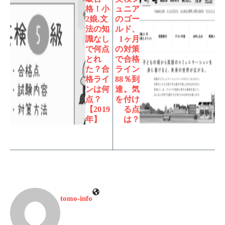
格！小
ュニア
2娘,文
のゴー
法の知
ルド、
識なし
1ヶ月
で何点
の対策
とれ
で合格
た？合
ライン
格ライ
88％到
ンは何
達。気
点？
を付け
【2019
る点
年】
は？
tomo-info