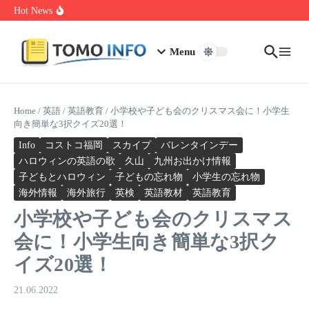
Skip to content
1.0.0.0.1 Piso Wifi Pause: How to Pause and Save Internet Time
Hot News
Nakrutka Instagram Like: Why Free Offers Cost You More Later
Do The Driving Modes In Cadillac Lyriq Offer Different Ranges
Or Battery Usages
Menu
Home
/
英語
/
英語教育
/
小学校や子ども会のクリスマス会に！小学生
向き簡単な3択クイズ20選！
Info
コストコ福岡
スカイプ
バレンタインデー
ハロウィンの英語の歌
久山
九州お出かけ情報
子どもとハロウィン
子どもの忘れ物
小学生の忘れ物
海外情報
海外旅行
英検
英語教材
英語教育
小学校や子ども会のクリスマス
会に！小学生向き簡単な3択ク
イズ20選！
21.06.2022