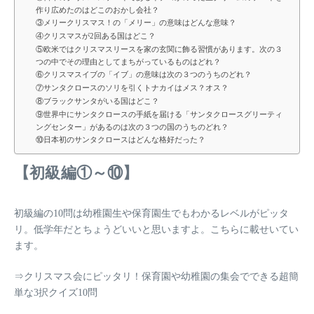
作り広めたのはどこのおかし会社？
③メリークリスマス！の「メリー」の意味はどんな意味？
④クリスマスが2回ある国はどこ？
⑤欧米ではクリスマスリースを家の玄関に飾る習慣があります。次の３
つの中でその理由としてまちがっているものはどれ？
⑥クリスマスイブの「イブ」の意味は次の３つのうちのどれ？
⑦サンタクロースのソリを引くトナカイはメス？オス？
⑧ブラックサンタがいる国はどこ？
⑨世界中にサンタクロースの手紙を届ける「サンタクロースグリーティ
ングセンター」があるのは次の３つの国のうちのどれ？
⑩日本初のサンタクロースはどんな格好だった？
【初級編①～⑩】
初級編の10問は幼稚園生や保育園生でもわかるレベルがピッタ
リ。低学年だとちょうどいいと思いますよ。こちらに載せいてい
ます。
⇒
クリスマス会にピッタリ！保育園や幼稚園の集会でできる超簡
単な3択クイズ10問