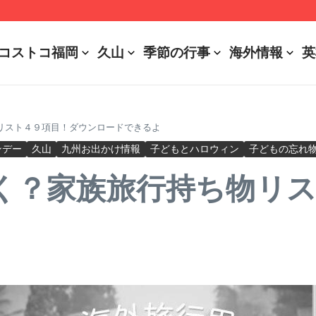
r Battery Usages
コストコ福岡
久山
季節の行事
海外情報
英
リスト４９項目！ダウンロードできるよ
ンデー
久山
九州お出かけ情報
子どもとハロウィン
子どもの忘れ
く？家族旅行持ち物リ