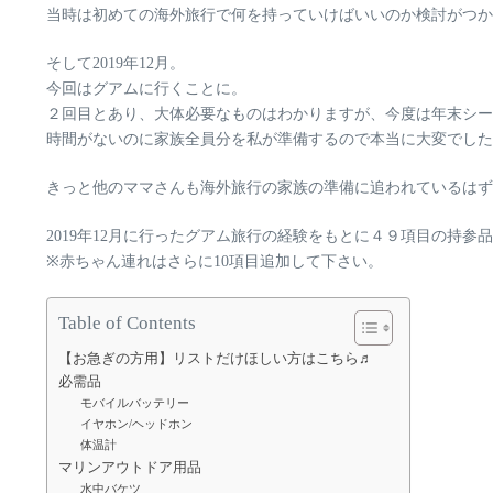
当時は初めての海外旅行で何を持っていけばいいのか検討がつかず…(
そして2019年12月。
今回はグアムに行くことに。
２回目とあり、大体必要なものはわかりますが、今度は年末シー
時間がないのに家族全員分を私が準備する
ので本当に大変でした
きっと他のママさんも海外旅行の家族の準備に追われているはず
2019年12月に行ったグアム旅行の経験をもとに４９項目の持
※赤ちゃん連れはさらに10項目追加して下さい。
Table of Contents
【お急ぎの方用】リストだけほしい方はこちら♬
必需品
モバイルバッテリー
イヤホン/ヘッドホン
体温計
マリンアウトドア用品
水中バケツ