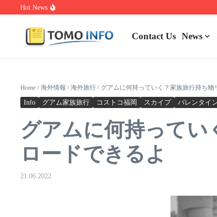
Skip to content
Hot News
1.0.0.0.1 Piso Wifi Pause: How to Pause and Save Internet Time
Nakrutka Instagram Like: Why Free Offers Cost You More Later
Do The Driving Modes In Cadillac Lyriq Offer Different Ranges O
Contact Us
News
Home
/
海外情報
/
海外旅行
/
グアムに何持っていく？家族旅行持ち物
Info
グアム家族旅行
コストコ福岡
スカイプ
バレンタイ
グアムに何持ってい
ロードできるよ
21.06.2022