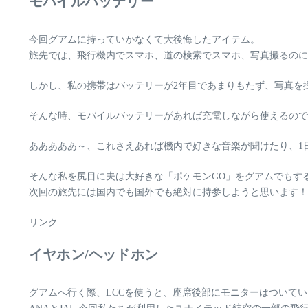
モバイルバッテリー
今回グアムに持っていかなくて
大後悔したアイテム
。
旅先では、飛行機内でスマホ、道の検索でスマホ、写真撮るのに
しかし、私の携帯はバッテリーが2年目であまりもたず、写真を
そんな時、モバイルバッテリーがあれば充電しながら使えるので
あああああ～、これさえあれば機内で好きな音楽が聞けたり、1
そんな私を尻目に夫は大好きな「ポケモンGO」をグアムでもす
次回の旅先には国内でも国外でも絶対に持参しようと思います！
リンク
イヤホン/ヘッドホン
グアムへ行く際、LCCを使うと、座席後部にモニターはついて