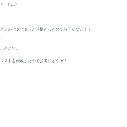
-_-;)
ズンのバタバタした時期だったので時間がない！！
。
…そこで、
参品リストを作成したので参考にどうぞ！