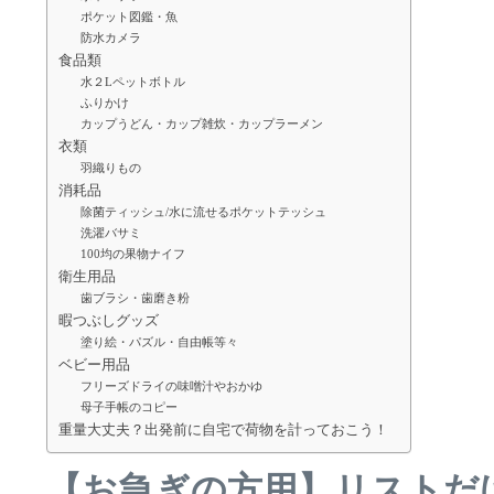
ポケット図鑑・魚
防水カメラ
食品類
水２Lペットボトル
ふりかけ
カップうどん・カップ雑炊・カップラーメン
衣類
羽織りもの
消耗品
除菌ティッシュ/水に流せるポケットテッシュ
洗濯バサミ
100均の果物ナイフ
衛生用品
歯ブラシ・歯磨き粉
暇つぶしグッズ
塗り絵・パズル・自由帳等々
ベビー用品
フリーズドライの味噌汁やおかゆ
母子手帳のコピー
重量大丈夫？出発前に自宅で荷物を計っておこう！
【お急ぎの方用】リストだ