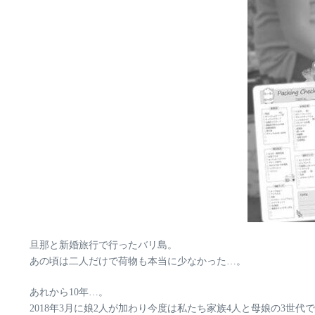
旦那と新婚旅行で行ったバリ島。
あの頃は二人だけで荷物も本当に少なかった…。
あれから
10年
…。
2018年3月に娘2人が加わり今度は私たち家族4人と母娘の3世