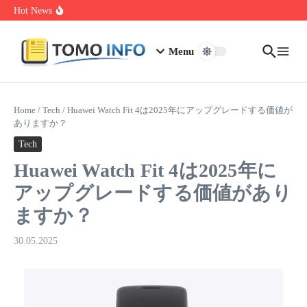
Skip to content
1.0.0.0.1 Piso Wifi Pause: How to Pause and Save Internet Time
Hot News
Nakrutka Instagram Like: Why Free Offers Cost You More Later
Do The Driving Modes In Cadillac Lyriq Offer Different Ranges
Or Battery Usages
Menu
Home
/
Tech
/
Huawei Watch Fit 4は2025年にアップグレードする価値が
ありますか？
Tech
Huawei Watch Fit 4は2025年に
アップグレードする価値があり
ますか？
30.05.2025