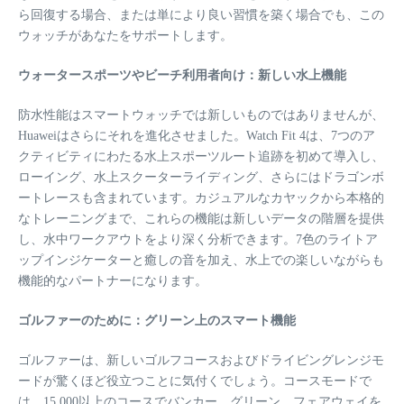
ら回復する場合、または単により良い習慣を築く場合でも、この
ウォッチがあなたをサポートします。
ウォータースポーツやビーチ利用者向け：新しい水上機能
防水性能はスマートウォッチでは新しいものではありませんが、
Huaweiはさらにそれを進化させました。Watch Fit 4は、7つのア
クティビティにわたる水上スポーツルート追跡を初めて導入し、
ローイング、水上スクーターライディング、さらにはドラゴンボ
ートレースも含まれています。カジュアルなカヤックから本格的
なトレーニングまで、これらの機能は新しいデータの階層を提供
し、水中ワークアウトをより深く分析できます。7色のライトア
ップインジケーターと癒しの音を加え、水上での楽しいながらも
機能的なパートナーになります。
ゴルファーのために：グリーン上のスマート機能
ゴルファーは、新しいゴルフコースおよびドライビングレンジモ
ードが驚くほど役立つことに気付くでしょう。コースモードで
は、15,000以上のコースでバンカー、グリーン、フェアウェイを