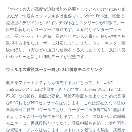
「すべての人が高度な追跡機能を必要としているわけではありま
せんが、快適さとシンプルさは重要です。Watch Fit 4は、軽量で
流線型のデザインと1.82インチの縁なしスクリーンが特徴で、一
日中装着したいユーザーに最適です。直感的なインターフェー
ス、長いバッテリー寿命、高速ワイヤレス充電が、使いやすさを
重視する多忙なユーザーに対応します。また、ウォーキング、階
段のぼり、ヨガなどの適度な運動をする人にとっても、反応の良
いセンサーと新しい運動モードが完璧です。」
ウェルネス重視ユーザー向け: 24/7健康モニタリング
健康をフィットネスよりも優先する人にとって、Huaweiの
TruSenseシステムは注目すべきものです。Huawei Watch Fit 4は、
不規則な心拍数、動脈の硬化、脈波不整脈を検出するための高度
なECGおよびPPGセンサーを提供します。これは潜在的な問題の
早期検出に役立つツールであり、ユーザーに医療専門家に相談す
るようタイムリーな警告を発します。さらに、プロレベルの睡眠
モニターは、睡眠段階だけでなく、呼吸中断を追跡し、実行可能
な就寝ルーチンを提供します。ストレスを管理する場合、病気か