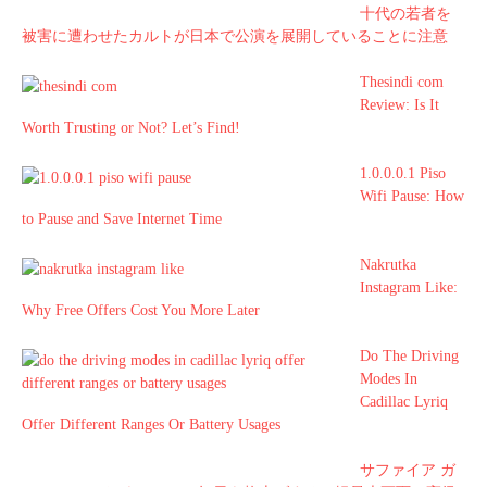
十代の若者を
被害に遭わせたカルトが日本で公演を展開していることに注意
Thesindi com
Review: Is It
Worth Trusting or Not? Let’s Find!
1.0.0.0.1 Piso
Wifi Pause: How
to Pause and Save Internet Time
Nakrutka
Instagram Like:
Why Free Offers Cost You More Later
Do The Driving
Modes In
Cadillac Lyriq
Offer Different Ranges Or Battery Usages
サファイア ガ