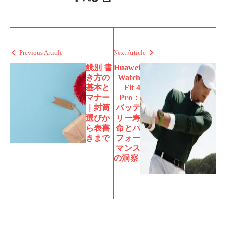
Previous Article
Next Article
餞別 書
Huawei
き方の
Watch
基本と
Fit 4
マナー
Pro：
｜封筒
バッテ
選びか
リー寿
ら表書
命とパ
きまで
フォー
マンス
の洞察