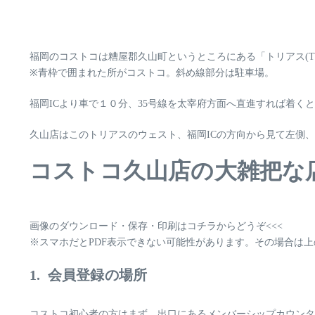
福岡のコストコは糟屋郡久山町というところにある「トリアス(TO
※青枠で囲まれた所がコストコ。斜め線部分は駐車場。
福岡ICより
車で１０分
、35号線を太宰府方面へ直進すれば着く
久山店はこのトリアスのウェスト、福岡ICの方向から見て左側
コストコ久山店の大雑把な店
画像のダウンロード・保存・印刷はコチラからどうぞ<<<
※スマホだとPDF表示できない可能性があります。その場合は
1. 会員登録の場所
コストコ初心者の方はまず、
出口にあるメンバーシップカウンタ