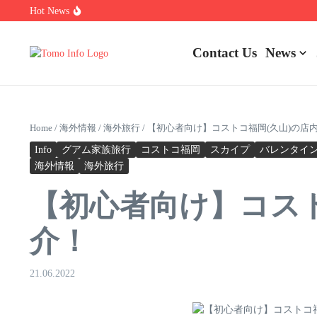
Skip to content
Hot News
1.0.0.0.1 Piso Wifi Pause: How to Pause and Save Internet Time
Nakrutka Instagram Like: Why Free Offers Cost You More Later
Do The Driving Modes In Cadillac Lyriq Offer Different Ranges O
Contact Us
News
Home
/
海外情報
/
海外旅行
/
【初心者向け】コストコ福岡(久山)の店
Info
グアム家族旅行
コストコ福岡
スカイプ
バレンタイ
海外情報
海外旅行
【初心者向け】コス
介！
21.06.2022