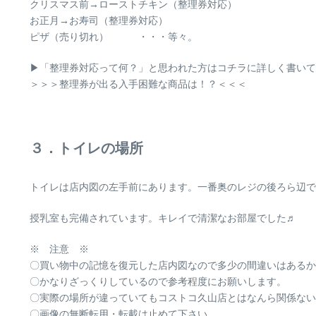
クリスマス前→ローストチキン（整理券対応）
お正月→お寿司（整理券対応）
ピザ（売り切れ） ・・・等々。
▶「整理券対応って何？」と思われた方はコチラに詳しく書いて
＞＞＞整理券が出る入手困難な商品は！？＜＜＜
３．トイレの場所
トイレは店内図の左手前にあります。一番奥のレジの後ろら辺で
授乳室も完備されています。キレイで清潔なお部屋でした♬
※ 注意 ※
〇買い物中の記憶を復元した店内図なので多少の間違いはあるか
〇かなりざっくりしているので参考程度にお願いします。
〇実際の場所が違っていてもコストコ久山店とはなんら関係ない
〇画像の無断転用・転載は止めて下さい。