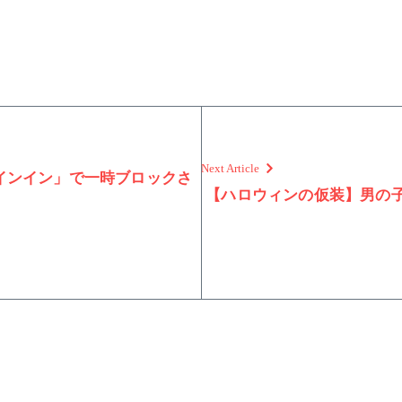
Next Article
なサインイン」で一時ブロックさ
【ハロウィンの仮装】男の子
！