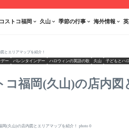
r Battery Usages
コストコ福岡
久山
季節の行事
海外情報
英
内図とエリアマップを紹介！
ンデー
バレンタインデー
ハロウィンの英語の歌
久山
子どもとハ
トコ福岡(久山)の店内