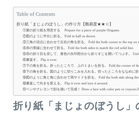
Table of Contents
折り紙「まじょのぼうし」の作り方【難易度★★☆】
①紫の折り紙を用意する Prepare for a piece of purple Origame.
②図のように半分に折る。 Fold in half as shown
③三角の頂点に合わせて左右の角を折る。 Fold the both corner to the top on the 
④赤の実線に合わせて折る。 Fold the both sides to match the red solid line.
⑤④の折り目を戻して、黄色の矢印部分から折りすじを開いてつぶす。 Unfold the part of ④. And 
⑥裏返す。 Flip it over.
⑦下の角を折る。折ったところで、上の１まいを折る。 Fold the corner of the bottom. 
⑧下の角を折る。図のように切りこみを入れる。切ったところをななめに折る。 Fold the bottom pa
⑨図のように角と角に合わせて両サイドを折る。 Fold the both side along the red br
⑩裏返して向きを変える。 Flip it over and turn it around.
⑪ペンやクレヨンで顔を描いて完成！ Draw a face with color pen or crayons.Fi
折り紙「まじょのぼうし」