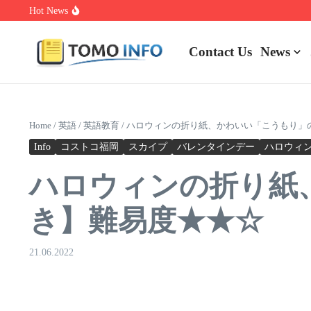
Skip to content
Hot News
1.0.0.0.1 Piso Wifi Pause: How to Pause and Save Internet Time
Nakrutka Instagram Like: Why Free Offers Cost You More Later
Do The Driving Modes In Cadillac Lyriq Offer Different Ranges O
Contact Us
News
Home
/
英語
/
英語教育
/
ハロウィンの折り紙、かわいい「こうもり」
Info
コストコ福岡
スカイプ
バレンタインデー
ハロウィ
ハロウィンの折り紙
き】難易度★★☆
21.06.2022