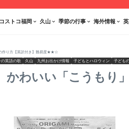
r Battery Usages
コストコ福岡
久山
季節の行事
海外情報
英
の作り方【英訳付き】難易度★★☆
ンの英語の歌
久山
九州お出かけ情報
子どもとハロウィン
子ども
、かわいい「こうもり