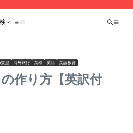
検
の髪型
海外旅行
英検
英語
英語教育
」の作り方【英訳付