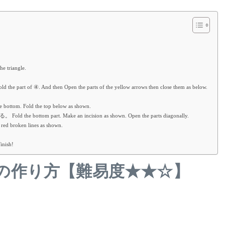
triangle.
then Open the parts of the yellow arrows then close them as below.
Fold the top below as shown.
rt. Make an incision as shown. Open the parts diagonally.
oken lines as shown.
nish!
の作り方【難易度★★☆】