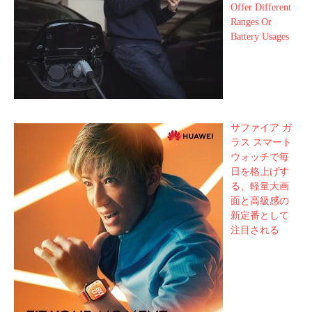
Offer Different
Ranges Or
Battery Usages
サファイア ガ
ラス スマート
ウォッチで毎
日を格上げす
る、軽量大画
面と高級感の
新定番として
注目される