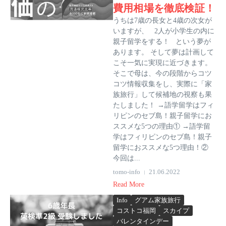
費用相場を徹底検証！
うちは7歳の長女と4歳の次女が
いますが、 2人が小学生の内に
親子留学をする！ という夢が
あります。 そして夢は計画して
こそ一気に実現に近づきます。
そこで母は、今の段階からコツ
コツ情報収集をし、実際に「家
族旅行」して候補地の視察も果
たしました！ →語学留学はフィ
リピンのセブ島！親子留学にお
ススメな5つの理由① →語学留
学はフィリピンのセブ島！親子
留学におススメな5つ理由！②
今回は...
tomo-info
21.06.2022
Read More
Info
グアム家族旅行
コストコ福岡
スカイプ
バレンタインデー