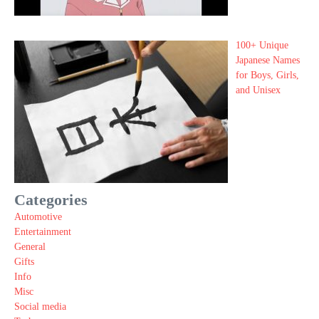
100+ Unique
Japanese Names
for Boys, Girls,
and Unisex
Categories
Automotive
Entertainment
General
Gifts
Info
Misc
Social media