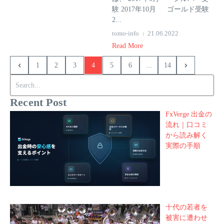
験 2017年10月 ゴールド受験
2...
tomo-info
21.06.2022
Read More
1
2
3
4
5
6
...
14
Search for:
Recent Post
FxVerge 出金の
流れ｜口コミ
から読み解く
実際の手順
十代の若者を
被害に遭わせ