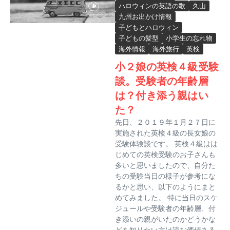
ハロウィンの英語の歌
久山
九州お出かけ情報
子どもとハロウィン
子どもの髪型
小学生の忘れ物
海外情報
海外旅行
英検
小２娘の英検４級受験
談。受験者の年齢層
は？付き添う親はい
た？
先日、２０１９年１月２７日に
実施された英検４級の長女娘の
受験体験談です。 英検４級はは
じめての英検受験のお子さんも
多いと思いましたので、自分た
ちの受験当日の様子が参考にな
るかと思い、以下のようにまと
めてみました。 特に当日のスケ
ジュールや受験者の年齢層、付
き添いの親がいたのかどうかな