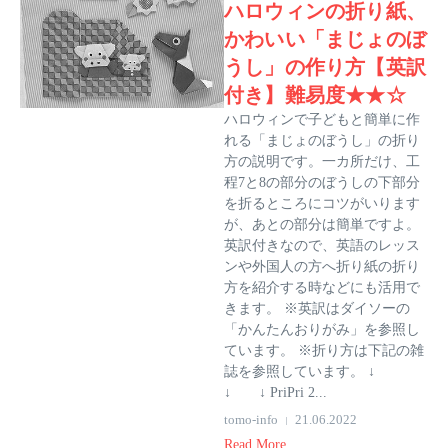
ハロウィンの折り紙、
かわいい「まじょのぼ
うし」の作り方【英訳
付き】難易度★★☆
ハロウィンで子どもと簡単に作
れる「まじょのぼうし」の折り
方の説明です。一カ所だけ、工
程7と8の部分のぼうしの下部分
を折るところにコツがいります
が、あとの部分は簡単ですよ。
英訳付きなので、英語のレッス
ンや外国人の方へ折り紙の折り
方を紹介する時などにも活用で
きます。 ※英訳はダイソーの
「かんたんおりがみ」を参照し
ています。 ※折り方は下記の雑
誌を参照しています。 ↓
↓ ↓ PriPri 2...
tomo-info
21.06.2022
Read More