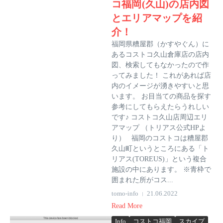
コ福岡(久山)の店内図
とエリアマップを紹
介！
福岡県糟屋郡（かすやぐん）に
あるコストコ久山倉庫店の店内
図、検索してもなかったので作
ってみました！ これがあれば店
内のイメージが湧きやすいと思
います。 お目当ての商品を探す
参考にしてもらえたらうれしい
です♪ コストコ久山店周辺エリ
アマップ （トリアス公式HPよ
り） 福岡のコストコは糟屋郡
久山町というところにある「ト
リアス(TOREUS)」という複合
施設の中にあります。 ※青枠で
囲まれた所がコス...
tomo-info
21.06.2022
Read More
Info
コストコ福岡
スカイプ