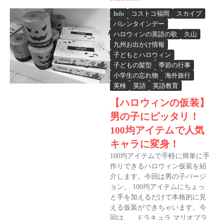
Info
コストコ福岡
スカイプ
バレンタインデー
ハロウィンの英語の歌
久山
九州お出かけ情報
子どもとハロウィン
子どもの髪型
季節の行事
小学生の忘れ物
海外旅行
英検
英語
英語教育
【ハロウィンの仮装】
男の子にピッタリ！
100均アイテムで人気
キャラに変身！
100均アイテムで手軽に簡単に手
作りできるハロウィン仮装を紹
介します。今回は男の子バージ
ョン。 100均アイテムにちょっ
と手を加えるだけで本格的に見
える仮装ができちゃいます。今
回は、 ドラキュラ マリオブラ