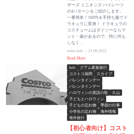
ザーズ ミニオンズ パイレーツ
の4パターンをご紹介します。
一番簡単！100均＆手持ち服でド
ラキュラに変身！ ドラキュラの
コスチュームはダイソーならマ
ント・歯があるので、特に何も
しなく...
tomo-info
21.06.2022
Read More
Info
グアム家族旅行
コストコ福岡
スカイプ
バレンタインデー
バレンタインデー
ハロウィンの英語の歌
久山
子どもとハロウィン
子どもの忘れ物
季節の行事
小学生の忘れ物
海外情報
海外旅行
【初心者向け】コスト