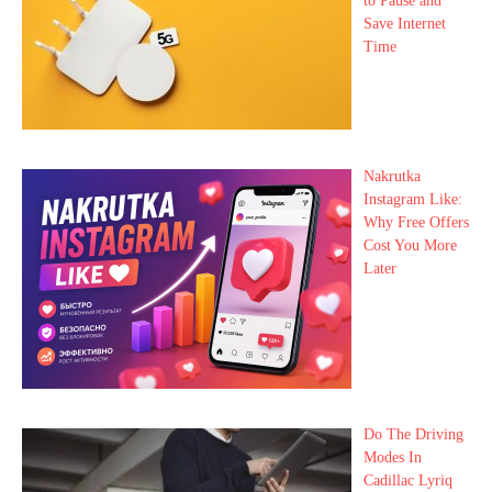
to Pause and
Save Internet
Time
Nakrutka
Instagram Like:
Why Free Offers
Cost You More
Later
Do The Driving
Modes In
Cadillac Lyriq