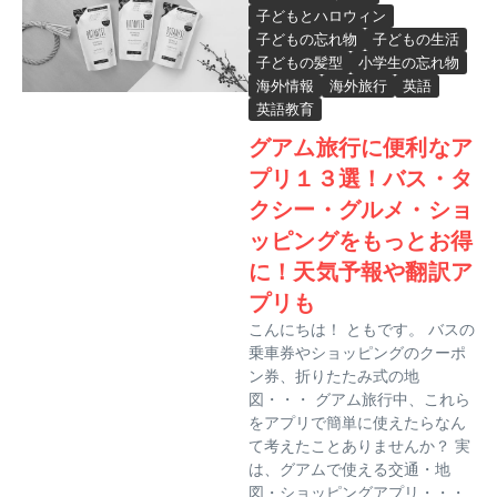
子どもとハロウィン
子どもの忘れ物
子どもの生活
子どもの髪型
小学生の忘れ物
海外情報
海外旅行
英語
英語教育
グアム旅行に便利なア
プリ１３選！バス・タ
クシー・グルメ・ショ
ッピングをもっとお得
に！天気予報や翻訳ア
プリも
こんにちは！ ともです。 バスの
乗車券やショッピングのクーポ
ン券、折りたたみ式の地
図・・・ グアム旅行中、これら
をアプリで簡単に使えたらなん
て考えたことありませんか？ 実
は、グアムで使える交通・地
図・ショッピングアプリ・・・