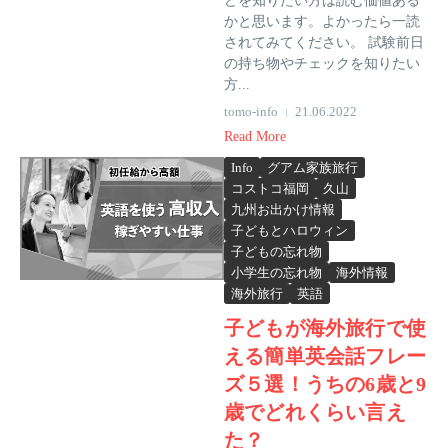
どを知りたい方は読む価値ある
かと思います。よかったら一読
されてみてください。 試験前日
の持ち物やチェックを知りたい
方...
tomo-info
21.06.2022
Read More
Info
グアム家族旅行
コストコ福岡
久山
九州お出かけ情報
子どもとハロウィン
子どもの忘れ物
小学生の忘れ物
海外情報
海外旅行
英語
子どもが海外旅行で使
える簡単英会話フレー
ズ５選！うちの6歳と9
歳でどれくらい言え
た？