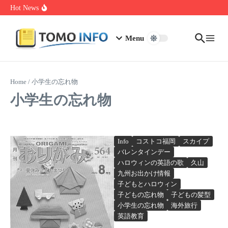
Skip to content
1.0.0.0.1 Piso Wifi Pause: How to Pause and Save Internet Time
Hot News
Nakrutka Instagram Like: Why Free Offers Cost You More Later
Do The Driving Modes In Cadillac Lyriq Offer Different Ranges
Or Battery Usages
Menu
Home
/
小学生の忘れ物
小学生の忘れ物
Info
コストコ福岡
スカイプ
バレンタインデー
ハロウィンの英語の歌
久山
九州お出かけ情報
子どもとハロウィン
子どもの忘れ物
子どもの髪型
小学生の忘れ物
海外旅行
英語教育