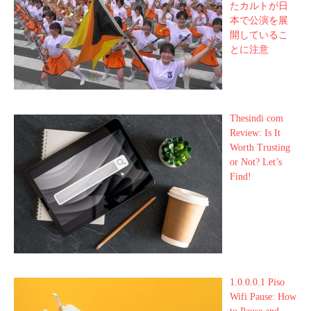
たカルトが日
本で公演を展
開しているこ
とに注意
Thesindi com
Review: Is It
Worth Trusting
or Not? Let’s
Find!
1.0.0.0.1 Piso
Wifi Pause: How