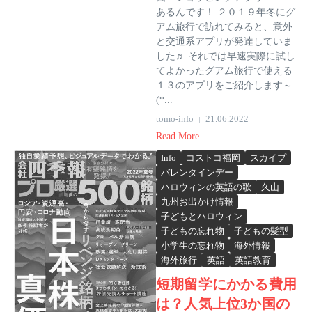
あるんです！ ２０１９年冬にグ
アム旅行で訪れてみると、意外
と交通系アプリが発達していま
した♬ それでは早速実際に試し
てよかったグアム旅行で使える
１３のアプリをご紹介します～
(*...
tomo-info
21.06.2022
Read More
Info
コストコ福岡
スカイプ
バレンタインデー
ハロウィンの英語の歌
久山
九州お出かけ情報
子どもとハロウィン
子どもの忘れ物
子どもの髪型
小学生の忘れ物
海外情報
海外旅行
英語
英語教育
短期留学にかかる費用
は？人気上位3か国の