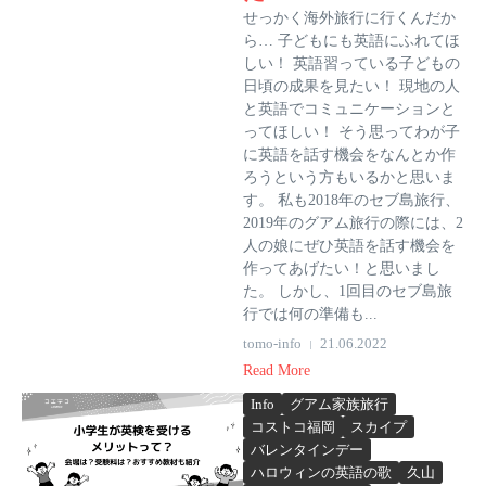
せっかく海外旅行に行くんだか
ら… 子どもにも英語にふれてほ
しい！ 英語習っている子どもの
日頃の成果を見たい！ 現地の人
と英語でコミュニケーションと
ってほしい！ そう思ってわが子
に英語を話す機会をなんとか作
ろうという方もいるかと思いま
す。 私も2018年のセブ島旅行、
2019年のグアム旅行の際には、2
人の娘にぜひ英語を話す機会を
作ってあげたい！と思いまし
た。 しかし、1回目のセブ島旅
行では何の準備も...
tomo-info
21.06.2022
Read More
Info
グアム家族旅行
コストコ福岡
スカイプ
バレンタインデー
ハロウィンの英語の歌
久山