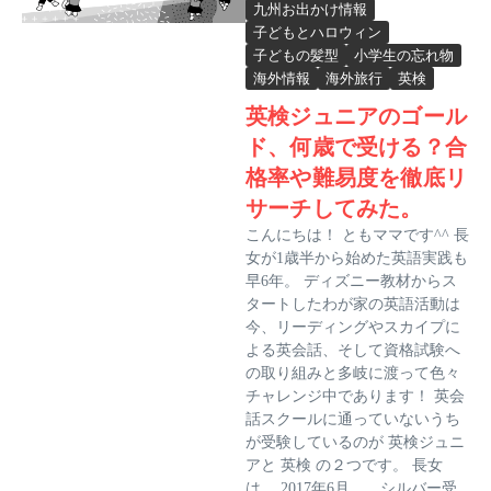
九州お出かけ情報
子どもとハロウィン
子どもの髪型
小学生の忘れ物
海外情報
海外旅行
英検
英検ジュニアのゴール
ド、何歳で受ける？合
格率や難易度を徹底リ
サーチしてみた。
こんにちは！ ともママです^^ 長
女が1歳半から始めた英語実践も
早6年。 ディズニー教材からス
タートしたわが家の英語活動は
今、リーディングやスカイプに
よる英会話、そして資格試験へ
の取り組みと多岐に渡って色々
チャレンジ中であります！ 英会
話スクールに通っていないうち
が受験しているのが 英検ジュニ
アと 英検 の２つです。 長女
は、 2017年6月 シルバー受