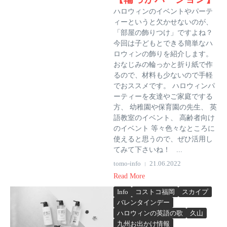
ハロウィンのイベントやパーテ
ィーというと欠かせないのが、
「部屋の飾りつけ」ですよね？
今回は子どもとできる簡単なハ
ロウィンの飾りを紹介します。
おなじみの輪っかと折り紙で作
るので、材料も少ないので手軽
でおススメです。 ハロウィンパ
ーティーを友達やご家庭でする
方、 幼稚園や保育園の先生、 英
語教室のイベント、 高齢者向け
のイベント 等々色々なところに
使えると思うので、ぜひ活用し
てみて下さいね！ ...
tomo-info
21.06.2022
Read More
Info
コストコ福岡
スカイプ
バレンタインデー
ハロウィンの英語の歌
久山
九州お出かけ情報