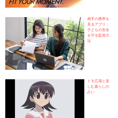
相手の携帯を
見るアプリ：
子どもの安全
を守る監視方
法
トモ広場と楽
しむ暮らしの
占い