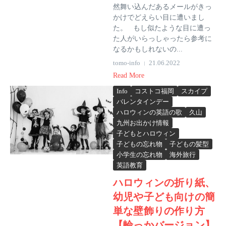
然舞い込んだあるメールがきっ
かけでどえらい目に遭いまし
た。 もし似たような目に遭っ
た人がいらっしゃったら参考に
なるかもしれないの...
tomo-info
21.06.2022
Read More
Info
コストコ福岡
スカイプ
バレンタインデー
ハロウィンの英語の歌
久山
九州お出かけ情報
子どもとハロウィン
子どもの忘れ物
子どもの髪型
小学生の忘れ物
海外旅行
英語教育
ハロウィンの折り紙、
幼児や子ども向けの簡
単な壁飾りの作り方
【輪っかバージョン】