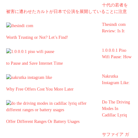
十代の若者を
被害に遭わせたカルトが日本で公演を展開していることに注意
Thesindi com
Review: Is It
Worth Trusting or Not? Let’s Find!
1.0.0.0.1 Piso
Wifi Pause: How
to Pause and Save Internet Time
Nakrutka
Instagram Like:
Why Free Offers Cost You More Later
Do The Driving
Modes In
Cadillac Lyriq
Offer Different Ranges Or Battery Usages
サファイア ガ