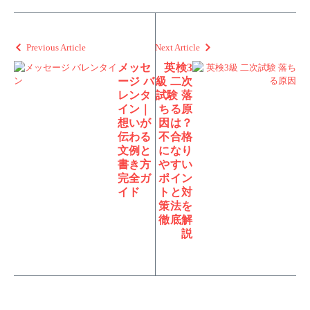
Previous Article
Next Article
メッセ
英検3
ージ バ
級 二次
レンタ
試験 落
イン｜
ちる原
想いが
因は？
伝わる
不合格
文例と
になり
書き方
やすい
完全ガ
ポイン
イド
トと対
策法を
徹底解
説