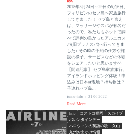
2018年3月24日～29日の5泊6日、
フィリピンのセブ島へ家族旅行
してきました！ セブ島と言え
ば、マッサージやスパが有名だ
ったので、私たちもネットで調
べて評判の良かったアルニカス
パ(旧プラナスパ)へ行ってきま
した♪ その時の予約の仕方や施
設の様子、サービスなどの体験
をシェアしたいと思います^^
【関連記事】 セブ島家族旅行、
アイランドホッピング体験！申
込みは日本or現地？持ち物は？
子連れセブ島...
tomo-info
21.06.2022
Read More
Info
コストコ福岡
スカイプ
バレンタインデー
ハロウィンの英語の歌
久山
九州お出かけ情報