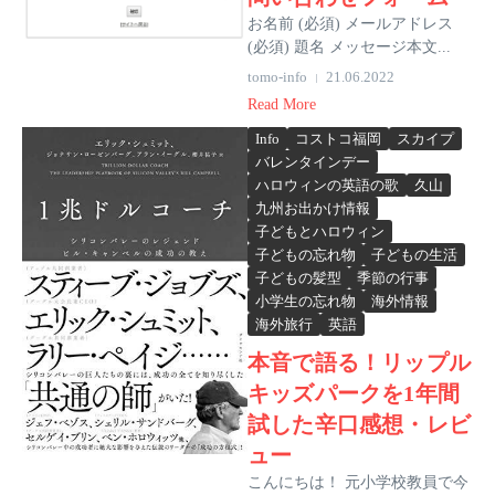
お名前 (必須) メールアドレス
(必須) 題名 メッセージ本文...
tomo-info
21.06.2022
Read More
Info
コストコ福岡
スカイプ
バレンタインデー
ハロウィンの英語の歌
久山
九州お出かけ情報
子どもとハロウィン
子どもの忘れ物
子どもの生活
子どもの髪型
季節の行事
小学生の忘れ物
海外情報
海外旅行
英語
本音で語る！リップル
キッズパークを1年間
試した辛口感想・レビ
ュー
こんにちは！ 元小学校教員で今