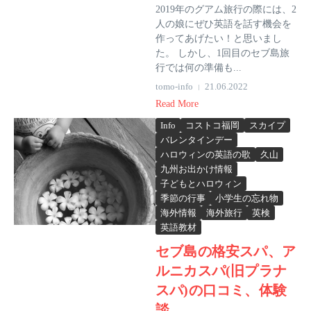
2019年のグアム旅行の際には、2
人の娘にぜひ英語を話す機会を
作ってあげたい！と思いまし
た。 しかし、1回目のセブ島旅
行では何の準備も...
tomo-info
21.06.2022
Read More
Info
コストコ福岡
スカイプ
バレンタインデー
ハロウィンの英語の歌
久山
九州お出かけ情報
子どもとハロウィン
季節の行事
小学生の忘れ物
海外情報
海外旅行
英検
英語教材
セブ島の格安スパ、ア
ルニカスパ(旧プラナ
スパ)の口コミ、体験
談