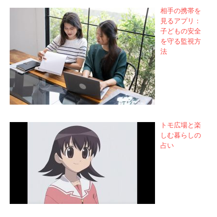
相手の携帯を
見るアプリ：
子どもの安全
を守る監視方
法
トモ広場と楽
しむ暮らしの
占い