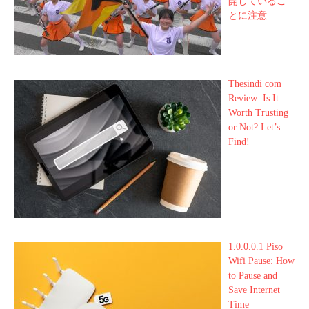
開しているこ
とに注意
Thesindi com
Review: Is It
Worth Trusting
or Not? Let’s
Find!
1.0.0.0.1 Piso
Wifi Pause: How
to Pause and
Save Internet
Time