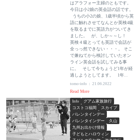
はアラフォー主婦のともです。
今日は小2娘の英会話の話です。
うちの小2の娘、1歳半頃から英
語に触れさせてなんとか英検4級
を取るまでに英語力がついてき
ました。 が、しか～～し！
英検４級とっても英語で会話が
全っっ然できない・・・。 そこ
で兼ねてから検討していたオン
ライン英会話を試してみる事
に。 そして今ちょうど1年が経
過しようとしてます。 1年...
tomo-info
21.06.2022
Read More
Info
グアム家族旅行
コストコ福岡
スカイプ
バレンタインデー
バレンタインデー
久山
九州お出かけ情報
子どもとハロウィン