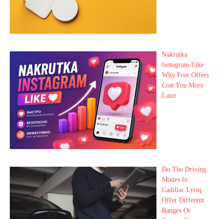
Nakrutka
Instagram Like:
Why Free Offers
Cost You More
Later
Do The Driving
Modes In
Cadillac Lyriq
Offer Different
Ranges Or