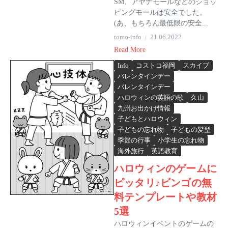
SM、アヤナモールなどのショッ
ピングモールは安全でした。
(あ、もちろん最低限の安全...
tomo-info
21.06.2022
Read More
Info
コストコ福岡
スカイプ
バレンタインデー
バレンタインデー
ハロウィンの英語の歌
久山
九州お出かけ情報
子どもとハロウィン
子どもの忘れ物
子どもの髪型
季節の行事
小学生の忘れ物
海外旅行
英語教育
ハロウィンのゲームに
ピッタリ♪ビンゴの無
料テンプレートや教材
5選
ハロウィンイベントのゲームの