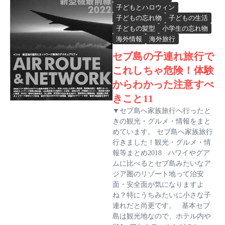
子どもとハロウィン
子どもの忘れ物
子どもの生活
子どもの髪型
小学生の忘れ物
海外情報
海外旅行
セブ島の子連れ旅行で
これしちゃ危険！体験
からわかった注意すべ
きこと11
▼セブ島へ家族旅行へ行ったと
きの観光・グルメ・情報をまと
めています。 セブ島へ家族旅行
行きました！観光・グルメ・情
報等まとめ2018 ハワイやグア
ムに比べるとセブ島みたいなア
ジア圏のリゾート地って治安
面・安全面が気になりますよ
ね？特にうちみたいに小さな子
連れだと尚更です。 基本セブ
島は観光地なので、ホテル内や