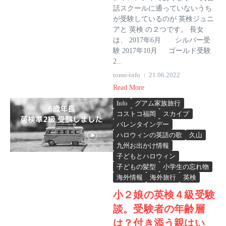
話スクールに通っていないうち
が受験しているのが 英検ジュニ
アと 英検 の２つです。 長女
は、 2017年6月 シルバー受
験 2017年10月 ゴールド受験
2...
tomo-info
21.06.2022
Read More
Info
グアム家族旅行
コストコ福岡
スカイプ
バレンタインデー
ハロウィンの英語の歌
久山
九州お出かけ情報
子どもとハロウィン
子どもの髪型
小学生の忘れ物
海外情報
海外旅行
英検
小２娘の英検４級受験
談。受験者の年齢層
は？付き添う親はい