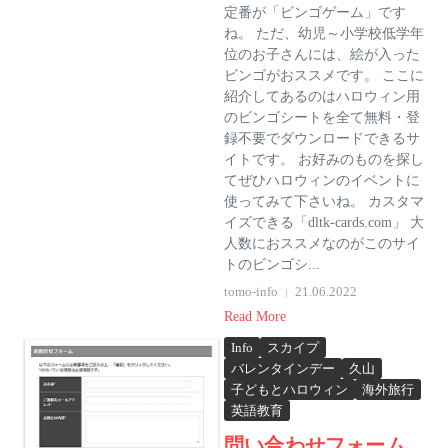
定番が「ビンゴゲーム」です
ね。 ただ、幼児～小学校低学年
位のお子さんには、絵が入った
ビンゴがおススメです。 ここに
紹介してあるのはハロウィン用
のビンゴシートを全て無料・登
録不要でダウンロードできるサ
イトです。 お好みのものを探し
てぜひハロウィンのイベントに
使ってみて下さいね。 カスタマ
イズできる「dltk-cards.com」 大
人数におススメなのがこのサイ
トのビンゴシ...
tomo-info
21.06.2022
Read More
Info
スカイプ
バレンタインデー
久山
子どもとハロウィン
海外旅行
英語教育
問い合わせフォーム