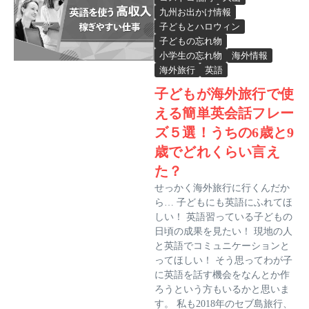
九州お出かけ情報
子どもとハロウィン
子どもの忘れ物
小学生の忘れ物
海外情報
海外旅行
英語
子どもが海外旅行で使
える簡単英会話フレー
ズ５選！うちの6歳と9
歳でどれくらい言え
た？
せっかく海外旅行に行くんだか
ら… 子どもにも英語にふれてほ
しい！ 英語習っている子どもの
日頃の成果を見たい！ 現地の人
と英語でコミュニケーションと
ってほしい！ そう思ってわが子
に英語を話す機会をなんとか作
ろうという方もいるかと思いま
す。 私も2018年のセブ島旅行、