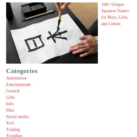
100+ Unique
Japanese Names
for Boys, Girls,
and Unisex
Categories
Automotive
Entertainment
General
Gifts
Info
Misc
Social media
Tech
Trading
Trending