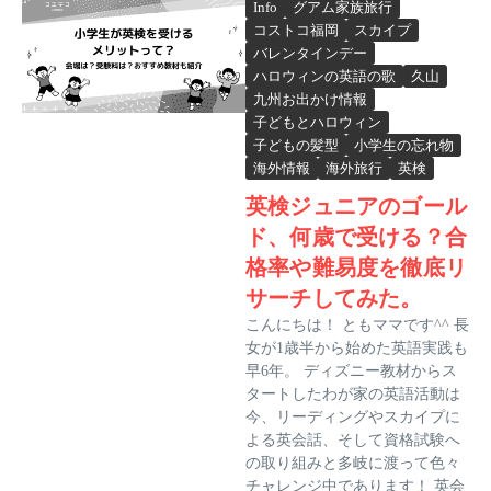
Info
グアム家族旅行
コストコ福岡
スカイプ
バレンタインデー
ハロウィンの英語の歌
久山
九州お出かけ情報
子どもとハロウィン
子どもの髪型
小学生の忘れ物
海外情報
海外旅行
英検
英検ジュニアのゴール
ド、何歳で受ける？合
格率や難易度を徹底リ
サーチしてみた。
こんにちは！ ともママです^^ 長
女が1歳半から始めた英語実践も
早6年。 ディズニー教材からス
タートしたわが家の英語活動は
今、リーディングやスカイプに
よる英会話、そして資格試験へ
の取り組みと多岐に渡って色々
チャレンジ中であります！ 英会