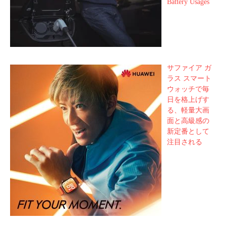
Battery Usages
サファイア ガ
ラス スマート
ウォッチで毎
日を格上げす
る、軽量大画
面と高級感の
新定番として
注目される