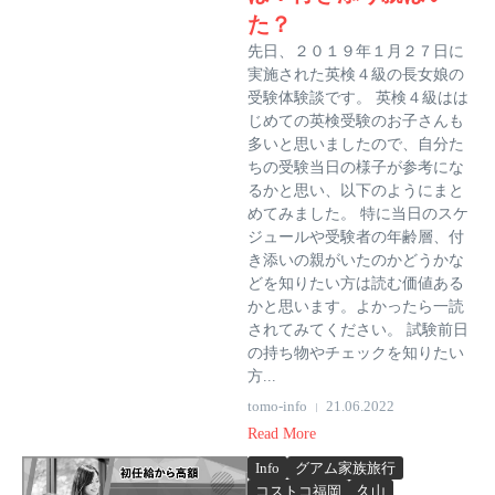
た？
先日、２０１９年１月２７日に
実施された英検４級の長女娘の
受験体験談です。 英検４級はは
じめての英検受験のお子さんも
多いと思いましたので、自分た
ちの受験当日の様子が参考にな
るかと思い、以下のようにまと
めてみました。 特に当日のスケ
ジュールや受験者の年齢層、付
き添いの親がいたのかどうかな
どを知りたい方は読む価値ある
かと思います。よかったら一読
されてみてください。 試験前日
の持ち物やチェックを知りたい
方...
tomo-info
21.06.2022
Read More
Info
グアム家族旅行
コストコ福岡
久山