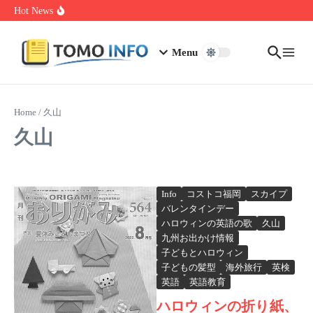
Skip to content
1.0.0.0.1 Piso Wifi Pause: How to Pause and Save Internet Time
Hot News
Nakrutka Instagram Like: Why Free Offers Cost You More Later
Do The Driving Modes In Cadillac Lyriq Offer Different Ranges
Or Battery Usages
Menu
Home
/
久山
久山
Info
コストコ福岡
スカイプ
バレンタインデー
ハロウィンの英語の歌
久山
九州お出かけ情報
子どもとハロウィン
子どもの髪型
海外旅行
英検
英語
英語教育
ハロウィンの折り紙、