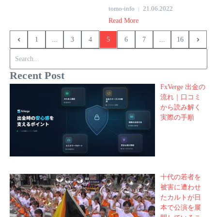
tomo-info
21.06.2022
Read More
1
...
3
4
5
6
7
...
16
Search for:
Recent Post
FxVerge 出金の
流れ｜口コミ
から読み解く
実際の手順
十代の若者を
被害に遭わせ
たカルトが日
本で公演を展