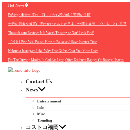
Skip
Hot News
to
FxVerge 出金の流れ｜口コミから読み解く実際の手順
content
十代の若者を被害に遭わせたカルトが日本で公演を展開していることに注意
Thesindi com Review: Is It Worth Trusting or Not? Let’s Find!
1.0.0.0.1 Piso Wifi Pause: How to Pause and Save Internet Time
Nakrutka Instagram Like: Why Free Offers Cost You More Later
Do The Driving Modes In Cadillac Lyriq Offer Different Ranges Or Battery Usages
Contact Us
News
Entertainment
Info
Misc
Trending
コストコ福岡