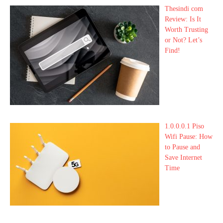
Thesindi com
Review: Is It
Worth Trusting
or Not? Let’s
Find!
1.0.0.0.1 Piso
Wifi Pause: How
to Pause and
Save Internet
Time