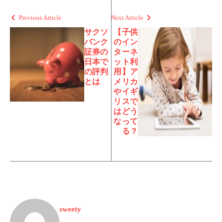
Previous Article
Next Article
サクソ
【子供
バンク
のイン
証券の
ターネ
日本で
ット利
の評判
用】ア
とは
メリカ
やイギ
リスで
はどう
なって
る？
sweety