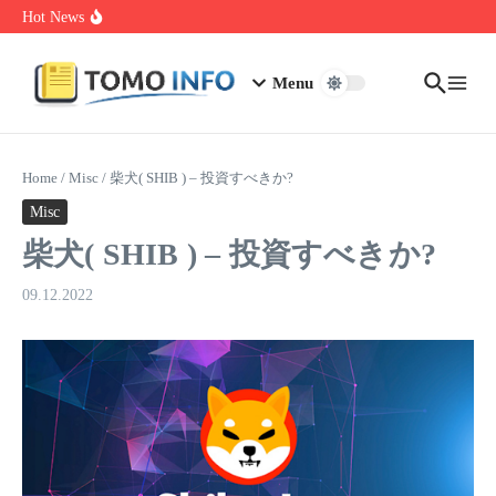
Skip to content
1.0.0.0.1 Piso Wifi Pause: How to Pause and Save Internet Time
Hot News
Nakrutka Instagram Like: Why Free Offers Cost You More Later
Do The Driving Modes In Cadillac Lyriq Offer Different Ranges
Or Battery Usages
Menu
Home
/
Misc
/
柴犬( SHIB ) – 投資すべきか?
Misc
柴犬( SHIB ) – 投資すべきか?
09.12.2022