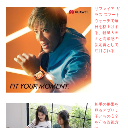
サファイア ガ
ラス スマート
ウォッチで毎
日を格上げす
る、軽量大画
面と高級感の
新定番として
注目される
相手の携帯を
見るアプリ：
子どもの安全
を守る監視方