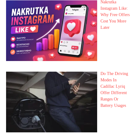
Nakrutka
Instagram Like:
Why Free Offers
Cost You More
Later
Do The Driving
Modes In
Cadillac Lyriq
Offer Different
Ranges Or
Battery Usages