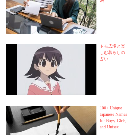
法
トモ広場と楽
しむ暮らしの
占い
100+ Unique
Japanese Names
for Boys, Girls,
and Unisex