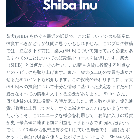
柴犬(SHIB) をめぐる最近の話題で、この新しいデジタル資産に
投資すべきかどうか疑問に思うかもしれません。このブログ投稿
では、決定を下す前に、柴犬(SHIB)について知っておく必要があ
るすべてのことについての短期集中コースを提供します。柴犬
（SHIB）とは何か、その歴史、この暗号通貨に投資する利点な
どのトピックを取り上げます。また、柴犬(SHIB)の売買を成功さ
せるためのヒントも紹介します。この投稿の終わりまでに、柴犬
(SHIB)への投資について十分な情報に基づいた決定を下すために
必要なすべての情報を入手する必要があります。
Shibes さん、
仮想通貨の未来に投資する時が来ました。過去数か月間、優先通
貨が着実に上昇しており、すぐに減速することはないようです。
だからこそ、このユニークな機会を利用して、お気に入りの通貨
が史上最高値に達する前に利益を上げるべきです!始めたばかり
でも、2013 年から仮想通貨を使用している場合でも、誰もがポ
ケットに余分な現金を使うことができます!そこで、 Shibesの取