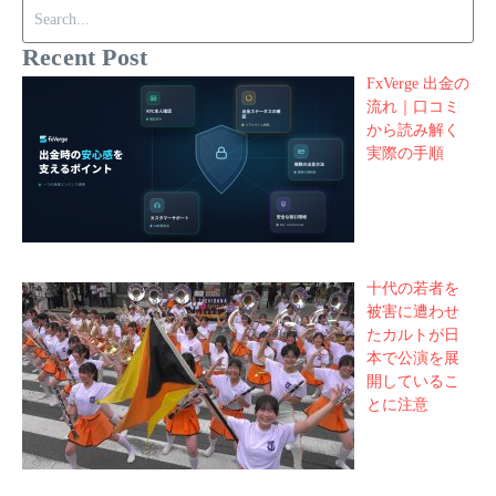
Search for:
Recent Post
FxVerge 出金の
流れ｜口コミ
から読み解く
実際の手順
十代の若者を
被害に遭わせ
たカルトが日
本で公演を展
開しているこ
とに注意